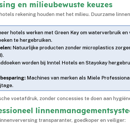
sing en milieubewuste keuzes
tels rekening houden met het milieu.​ Duurzame linnenv
eer hotels werken met Green Key om waterverbruik en wa
eken te hergebruiken.​
elen:
Natuurlijke producten zonder microplastics zorgen
.​
doeken worden bij Inntel Hotels en Stayokay hergebru
besparing:
Machines van merken als Miele Professional
tage.​
sche voetafdruk, zonder concessies te doen aan hygiëne
fessioneel linnenmanagementsyst
linnenverversing transparanter, goedkoper en veiliger: