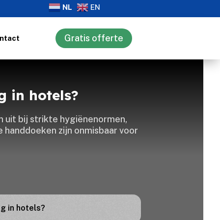
NL
EN
Gratis offerte
ntact
g in hotels?
n uit bij strikte hygiënenormen,
se handdoeken zijn onmisbaar voor
ng in hotels?