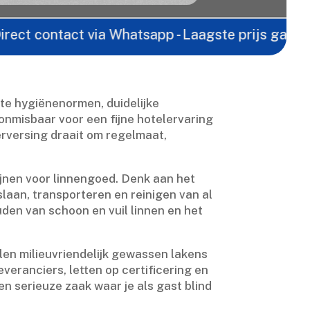
ontact via Whatsapp - Laagste prijs garantie -
Gra
ikte hygiënenormen, duidelijke
onmisbaar voor een fijne hotelervaring
erversing draait om regelmaat,
ijnen voor linnengoed.​ Denk aan het
laan, transporteren en reinigen van al
uden van schoon en vuil linnen en het
len milieuvriendelijk gewassen lakens
veranciers, letten op certificering en
een serieuze zaak waar je als gast blind