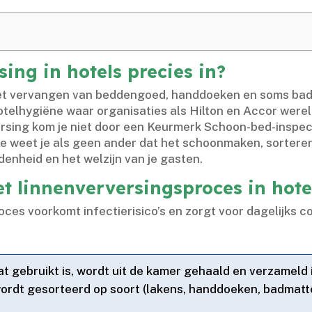
ing in hotels precies in?
het vervangen van beddengoed, handdoeken en soms badj
otelhygiëne waar organisaties als Hilton en Accor werel
ersing kom je niet door een Keurmerk Schoon-bed-inspec
ise weet je als geen ander dat het schoonmaken, sortere
enheid en het welzijn van je gasten.​
t linnenverversingsproces in hote
ces voorkomt infectierisico’s en zorgt voor dagelijks c
t gebruikt is, wordt uit de kamer gehaald en verzameld 
wordt gesorteerd op soort (lakens, handdoeken, badmatt