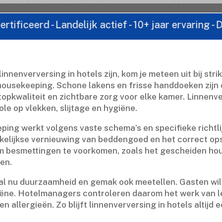
 - Landelijk actief - 10+ jaar ervaring - Direct c
linnenverversing in hotels zijn, kom je meteen uit bij str
ousekeeping.​ Schone lakens en frisse handdoeken zijn 
opkwaliteit en zichtbare zorg voor elke kamer.​ Linnenv
le op vlekken, slijtage en hygiëne.​
eping werkt volgens vaste schema’s en specifieke richtl
kelijkse vernieuwing van beddengoed en het correct ops
t om besmettingen te voorkomen, zoals het gescheiden ho
n.​
al nu duurzaamheid en gemak ook meetellen.​ Gasten wil
giëne.​ Hotelmanagers controleren daarom het werk van le
 allergieën.​ Zo blijft linnenverversing in hotels altijd 