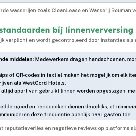
rde wasserijen zoals CleanLease en Wasserij Bouman vo
estandaarden bij linnenverversing
ijk verplicht en wordt gecontroleerd door instanties als
nde middelen:
Medewerkers dragen handschoenen, mond
ps of QR-codes in textiel maken het mogelijk om elk ite
ijven als WestCord Hotels.​
altijd apart van gebruikt linnen worden opgeslagen, me
eddengoed en handdoeken dienen dagelijks, of minimaal
ommuniceren deze frequentie openlijk naar gasten toe.​
ot reputatieverlies en negatieve reviews op platforms als