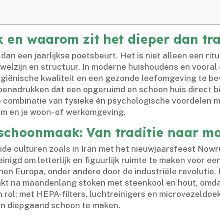
 en waarom zit het dieper dan tra
 een jaarlijkse poetsbeurt.​ Het is niet alleen een ritue
elzijn en structuur.​ In moderne huishoudens en vooral 
giënische kwaliteit en een gezonde leefomgeving te bev
 benadrukken dat een opgeruimd en schoon huis direct b
eze combinatie van fysieke én psychologische voordelen
eam en je woon- of werkomgeving.​
eschoonmaak: Van traditie naar 
e culturen zoals in Iran met het nieuwjaarsfeest Nowru
inigd om letterlijk en figuurlijk ruimte te maken voor ee
nen Europa, onder andere door de industriële revolutie.
t na maandenlang stoken met steenkool en hout, omdat a
 rol: met HEPA-filters, luchtreinigers en microvezeldo
n diepgaand schoon te maken.​