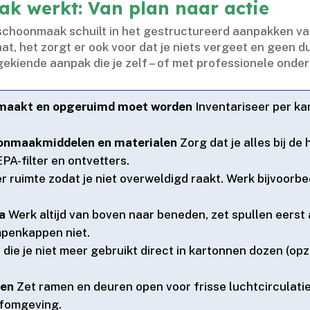
k werkt: Van plan naar actie
hoonmaak schuilt in het gestructureerd aanpakken van ie
at, het zorgt er ook voor dat je niets vergeet en geen du
kiende aanpak die je zelf – of met professionele onders
emaakt en opgeruimd moet worden
Inventariseer per kam
oonmaakmiddelen en materialen
Zorg dat je alles bij de
A-filter en ontvetters.​
er ruimte zodat je niet overweldigd raakt.​ Werk bijvoorb
a
Werk altijd van boven naar beneden, zet spullen eerst a
mpenkappen niet.​
die je niet meer gebruikt direct in kartonnen dozen (opz
ten
Zet ramen en deuren open voor frisse luchtcirculatie
fomgeving.​