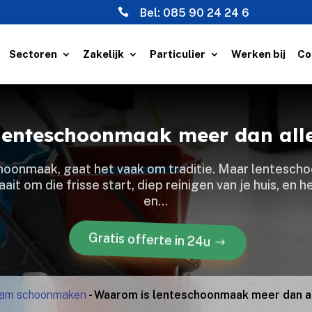

Bel:
085 90 24 24 6
Sectoren
Zakelijk
Particulier
Werken bij
Co
lenteschoonmaak meer dan allee
oonmaak, gaat het vaak om traditie.​ Maar lentesch
draait om die frisse start, diep reinigen van je huis, e
en…
Gratis offerte in 24u
am schoonmaken
-
Waarom is lenteschoonmaak meer dan al