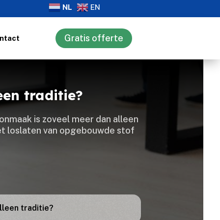
NL
EN
Gratis offerte
ntact
n traditie?
oonmaak is zoveel meer dan alleen
n het loslaten van opgebouwde stof
leen traditie?