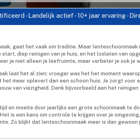
 Landelijk actief - 10+ jaar ervaring - Direct cont
ak, gaat het vaak om traditie.​ Maar lenteschoonmaak 
isse start, diep reinigen van je huis, en het loslaten van 
 je niet alleen je leefruimte, maar verbeter je ook je wel
ak laat het al zien: vroeger was het het moment waaro
at het meer oplevert dan een schoon huis.​ Je zorgt voo
uw van viezigheid.​ Denk bijvoorbeeld aan het reinigen 
tijd en moeite door jaarlijks een grote schoonmaak te d
 Het is een kans om controle te krijgen over je omgeving,
nte.​ Zo blijkt dat lenteschoonmaak meer is dan gewoon p