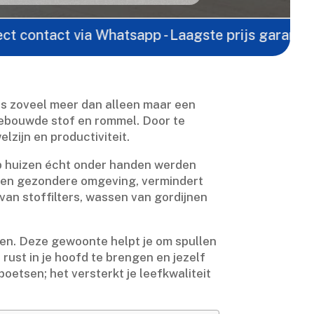
act via Whatsapp - Laagste prijs garantie -
Gratis
is zoveel meer dan alleen maar een
opgebouwde stof en rommel.​ Door te
zijn en productiviteit.​
p huizen écht onder handen werden
r een gezondere omgeving, vermindert
van stoffilters, wassen van gordijnen
oen.​ Deze gewoonte helpt je om spullen
 rust in je hoofd te brengen en jezelf
oetsen; het versterkt je leefkwaliteit