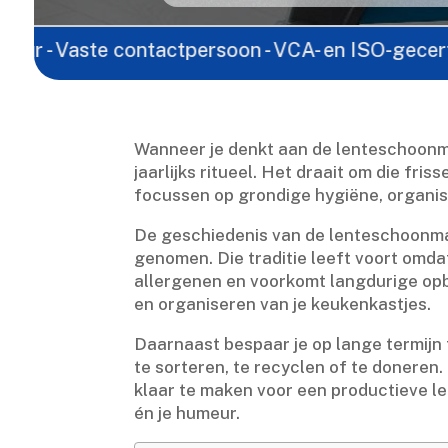
aste contactpersoon - VCA- en ISO-gecertificeerd -
Wanneer je denkt aan de lenteschoonma
jaarlijks ritueel.​ Het draait om die fr
focussen op grondige hygiëne, organiseer
De geschiedenis van de lenteschoonma
genomen.​ Die traditie leeft voort omd
allergenen en voorkomt langdurige opbo
en organiseren van je keukenkastjes.​
Daarnaast bespaar je op lange termijn 
te sorteren, te recyclen of te doneren.​
klaar te maken voor een productieve le
én je humeur.​