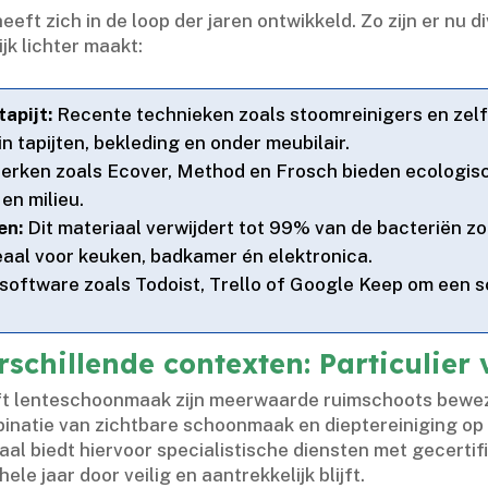
eft zich in de loop der jaren ontwikkeld.​ Zo zijn er n
jk lichter maakt:
tapijt:
Recente technieken zoals stoomreinigers en zelf
n tapijten, bekleding en onder meubilair.​
rken zoals Ecover, Method en Frosch bieden ecologisch
n milieu.​
en:
Dit materiaal verwijdert tot 99% van de bacteriën zo
aal voor keuken, badkamer én elektronica.​
software zoals Todoist, Trello of Google Keep om een 
hillende contexten: Particulier vs
eeft lenteschoonmaak zijn meerwaarde ruimschoots beweze
inatie van zichtbare schoonmaak en dieptereiniging op k
otaal biedt hiervoor specialistische diensten met gecert
le jaar door veilig en aantrekkelijk blijft.​