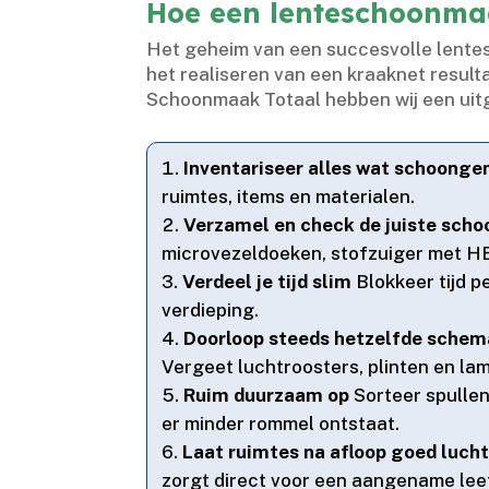
Hoe een lenteschoonmaa
Het geheim van een succesvolle lentesc
het realiseren van een kraaknet resulta
Schoonmaak Totaal hebben wij een uitge
Inventariseer alles wat schoong
ruimtes, items en materialen.​
Verzamel en check de juiste sch
microvezeldoeken, stofzuiger met HEP
Verdeel je tijd slim
Blokkeer tijd p
verdieping.​
Doorloop steeds hetzelfde schem
Vergeet luchtroosters, plinten en la
Ruim duurzaam op
Sorteer spullen 
er minder rommel ontstaat.​
Laat ruimtes na afloop goed luch
zorgt direct voor een aangename lee