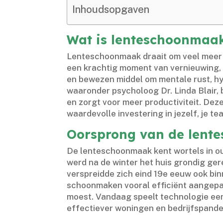
Inhoudsopgaven
Wat is lenteschoonmaak
Lenteschoonmaak draait om veel meer dan
een krachtig moment van vernieuwing, w
en bewezen middel om mentale rust, hy
waaronder psycholoog Dr.​ Linda Blair,
en zorgt voor meer productiviteit.​ D
waardevolle investering in jezelf, je t
Oorsprong van de lent
De lenteschoonmaak kent wortels in oud
werd na de winter het huis grondig gere
verspreidde zich eind 19e eeuw ook bin
schoonmaken vooral efficiënt aangepak
moest.​ Vandaag speelt technologie een
effectiever woningen en bedrijfspande