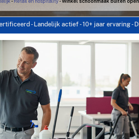
elijk
-
Retail en hospitality
-
Winkel schoonmaak buiten open
 Landelijk actief - 10+ jaar ervaring - Direct con