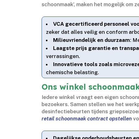
schoonmaak’, maken het mogelijk om zel
VCA gecertificeerd personeel voor
zeker dat alles veilig en conform arb
Milieuvriendelijk en duurzaam
: M
Laagste prijs garantie en transp
verrassingen.​
Innovatieve tools zoals microve
chemische belasting.​
Ons winkel schoonmaak
Iedere winkel vraagt een eigen schoon
bezoekers.​ Samen stellen we het werk
desinfectiebeurten tijdens griepseizo
retail schoonmaak contract opstellen
vo
Dagelijkse onderhoudsbeurten en