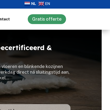
NL
EN
Gratis offerte
ntact
ecertificeerd &
 vloeren en blinkende kozijnen
rkdag direct ná sluitingstijd aan,
nkel…