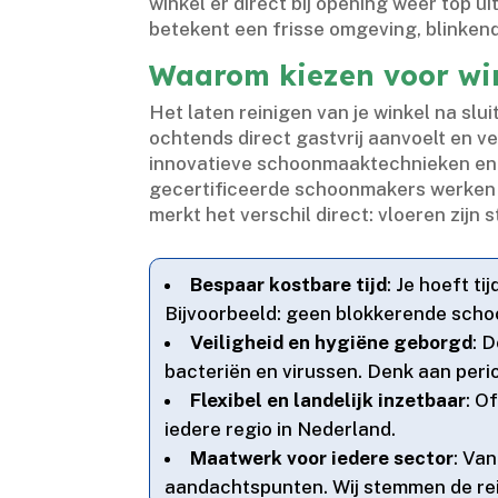
winkel er direct bij opening weer top u
betekent een frisse omgeving, blinkende
Waarom kiezen voor wi
Het laten reinigen van je winkel na slu
ochtends direct gastvrij aanvoelt en ve
innovatieve schoonmaaktechnieken en d
gecertificeerde schoonmakers werken d
merkt het verschil direct: vloeren zijn s
Bespaar kostbare tijd
: Je hoeft t
Bijvoorbeeld: geen blokkerende sch
Veiligheid en hygiëne geborgd
: 
bacteriën en virussen.​ Denk aan per
Flexibel en landelijk inzetbaar
: O
iedere regio in Nederland.​
Maatwerk voor iedere sector
: Van
aandachtspunten.​ Wij stemmen de rei