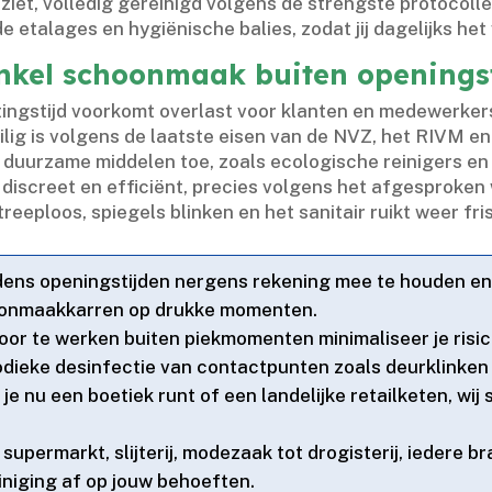
itziet, volledig gereinigd volgens de strengste protocol
 etalages en hygiënische balies, zodat jij dagelijks het 
nkel schoonmaak buiten openings
itingstijd voorkomt overlast voor klanten en medewerkers.
ilig is volgens de laatste eisen van de NVZ, het RIVM en 
uurzame middelen toe, zoals ecologische reinigers en s
iscreet en efficiënt, precies volgens het afgesproken 
treeploos, spiegels blinken en het sanitair ruikt weer fris.
ijdens openingstijden nergens rekening mee te houden en a
oonmaakkarren op drukke momenten.​
Door te werken buiten piekmomenten minimaliseer je risico
iodieke desinfectie van contactpunten zoals deurklinken
f je nu een boetiek runt of een landelijke retailketen, wi
 supermarkt, slijterij, modezaak tot drogisterij, iedere b
niging af op jouw behoeften.​