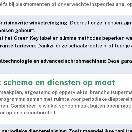
fs bij piekmomenten of onverwachte inspecties snel op 
 risicovrije winkelreiniging
: Doordat onze mensen zijn
oeisen gebeurt.​
et het Green Key label en slimme methodes beperken we
arante tarieven
: Dankzij onze schaalgrootte profiteer je 
zeltechnologie en advanced schrobmachines
: Deze gar
 schema en diensten op maat
maakplan, afgestemd op oppervlakte, branche (supermarkt
programma samen met ruimte voor periodieke dieptereini
enen.​ Combineer je winkel schoonmaak buiten openings
or optimale continuïteit.​
 periodieke dieptereiniging
: Zoals maandelijkse tapijtr