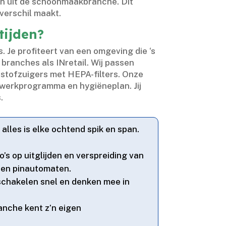
len uit de schoonmaakbranche.​ Dit
verschil maakt.​
tijden?
​ Je profiteert van een omgeving die ‘s
branches als INretail.​ Wij passen
tofzuigers met HEPA-filters.​ Onze
werkprogramma en hygiëneplan.​ Jij
​
lles is elke ochtend spik en span.​
’s op uitglijden en verspreiding van
 en pinautomaten.​
j schakelen snel en denken mee in
ranche kent z’n eigen