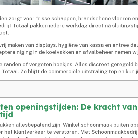
en zorgt voor frisse schappen, brandschone vloeren en 
rijf Totaal pakken iedere werkdag direct ná sluitingstij
pt.​
rij maken van displays, hygiëne van kassa en entree deu
eptereiniging in de koelvakken en afvalbeheer nemen wij m
eze randen of vergeten hoekjes.​ Alles discreet geregeld
taal.​ Zo blijft de commerciële uitstraling top en kun ji
en openingstijden: De kracht va
tijd
kken allesbepalend zijn.​ Winkel schoonmaak buiten open
r het klantverkeer te verstoren.​ Met Schoonmaakbedrij