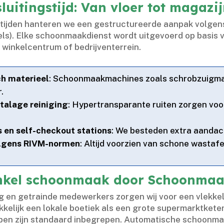
itingstijd: Van vloer tot magazi
stijden hanteren we een gestructureerde aanpak volgen
ls).​ Elke schoonmaakdienst wordt uitgevoerd op basis 
winkelcentrum of bedrijventerrein.​
ch materieel
: Schoonmaakmachines zoals schrobzuigm
​
talage reiniging
: Hypertransparante ruiten zorgen voo
s en self-checkout stations
: We besteden extra aandach
olgens RIVM-normen
: Altijd voorzien van schone wastafe
nkel schoonmaak door Schoonmaak
ng en getrainde medewerkers zorgen wij voor een vlekkel
kkelijk een lokale boetiek als een grote supermarktketen
tippen zijn standaard inbegrepen.​ Automatische schoonm