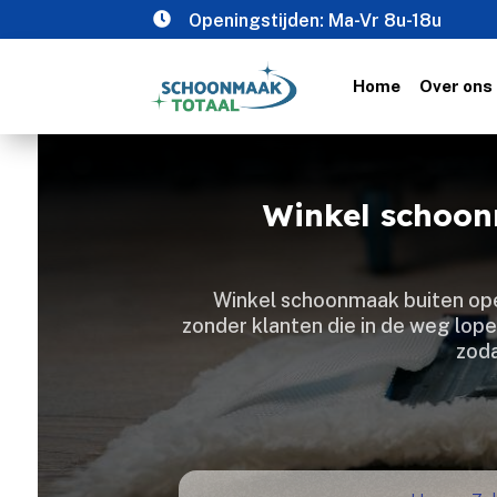

Openingstijden: Ma-Vr 8u-18u
Home
Over ons
Winkel schoonm
Winkel schoonmaak buiten open
zonder klanten die in de weg lope
zoda