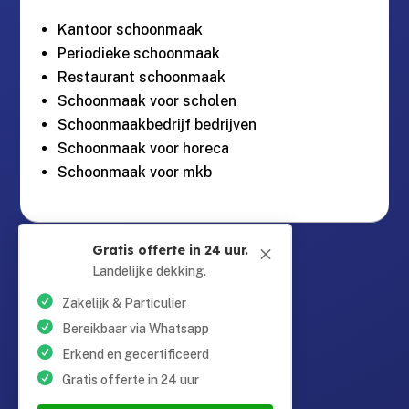
Kantoor schoonmaak
Periodieke schoonmaak
Restaurant schoonmaak
Schoonmaak voor scholen
Schoonmaakbedrijf bedrijven
Schoonmaak voor horeca
Schoonmaak voor mkb
Guntersteinweg 377,

Gratis offerte in 24 uur.
M
2531KA Den Haag
Landelijke dekking.
Zakelijk & Particulier
info@schoonmaaktotaal.nl

Bereikbaar via Whatsapp
Erkend en gecertificeerd
Gratis offerte in 24 uur
085 90 24 24 6
