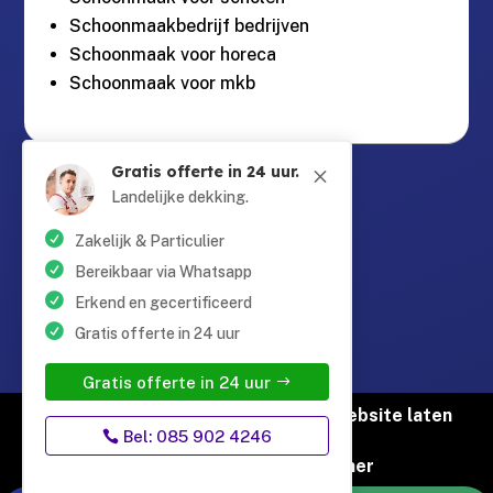
Schoonmaakbedrijf bedrijven
Schoonmaak voor horeca
Schoonmaak voor mkb
Gratis offerte in 24 uur.
M
Guntersteinweg 377,

2531KA Den Haag
Landelijke dekking.
Zakelijk & Particulier
info@schoonmaaktotaal.nl

Bereikbaar via Whatsapp
Erkend en gecertificeerd
Gratis offerte in 24 uur
085 90 24 24 6

Gratis offerte in 24 uur
© Copyright Schoonmaak Totaal |
Website laten
Bel: 085 902 4246
maken door Flexamedia
Privacyverklaring
|
Disclaimer