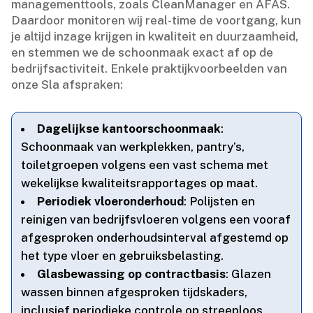
managementtools, zoals CleanManager en AFAS.​
Daardoor monitoren wij real-time de voortgang, kun
je altijd inzage krijgen in kwaliteit en duurzaamheid,
en stemmen we de schoonmaak exact af op de
bedrijfsactiviteit.​ Enkele praktijkvoorbeelden van
onze Sla afspraken:
Dagelijkse kantoorschoonmaak
:
Schoonmaak van werkplekken, pantry’s,
toiletgroepen volgens een vast schema met
wekelijkse kwaliteitsrapportages op maat.​
Periodiek vloeronderhoud
: Polijsten en
reinigen van bedrijfsvloeren volgens een vooraf
afgesproken onderhoudsinterval afgestemd op
het type vloer en gebruiksbelasting.​
Glasbewassing op contractbasis
: Glazen
wassen binnen afgesproken tijdskaders,
inclusief periodieke controle op streeploos