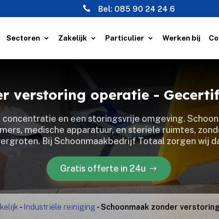

Bel:
085 90 24 24 6
Sectoren
Zakelijk
Particulier
Werken bij
Co
 verstoring operatie - Gecerti
e concentratie en een storingsvrije omgeving.​ Schoo
mers, medische apparatuur, en steriele ruimtes, zon
e vergroten.​ Bij Schoonmaakbedrijf Totaal zorgen wij d
Gratis offerte in 24u
kelijk
-
Industriële reiniging
-
Schoonmaak zonder verstoring