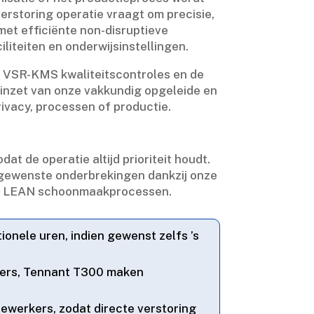
erstoring operatie vraagt om precisie,
g met efficiënte non-disruptieve
iteiten en onderwijsinstellingen.​
 VSR-KMS kwaliteitscontroles en de
 inzet van onze vakkundig opgeleide en
vacy, processen of productie.​
t de operatie altijd prioriteit houdt.​
gewenste onderbrekingen dankzij onze
en LEAN schoonmaakprocessen.​
ionele uren, indien gewenst zelfs ’s
gers, Tennant T300 maken
ewerkers, zodat directe verstoring