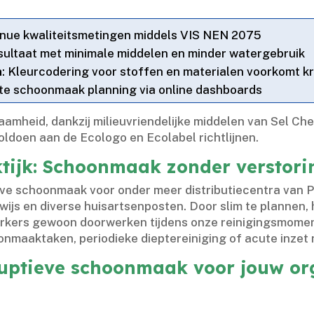
inue kwaliteitsmetingen middels VIS NEN 2075
sultaat met minimale middelen en minder watergebruik
n
: Kleurcodering voor stoffen en materialen voorkomt k
te schoonmaak planning via online dashboards
aamheid, dankzij milieuvriendelijke middelen van Sel C
ldoen aan de Ecologo en Ecolabel richtlijnen.​
ktijk: Schoonmaak zonder verstori
ieve schoonmaak voor onder meer distributiecentra van 
js en diverse huisartsenposten.​ Door slim te plannen,
rkers gewoon doorwerken tijdens onze reinigingsmomenten
nmaaktaken, periodieke dieptereiniging of acute inzet n
uptieve schoonmaak voor jouw or