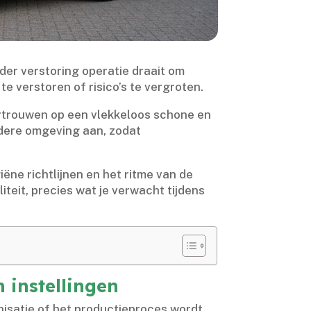
der verstoring operatie draait om
 verstoren of risico’s te vergroten.​
ertrouwen op een vlekkeloos schone en
edere omgeving aan, zodat
ne richtlijnen en het ritme van de
teit, precies wat je verwacht tijdens
 instellingen
nisatie of het productieproces wordt