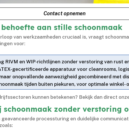
Contact opnemen
t behoefte aan stille schoonmaak
oorloop van werkzaamheden cruciaal is, vraagt schoonm
singen voor:
ing RIVM en WIP-richtlijnen zonder verstoring van rust e
 ATEX-gecertificeerde apparatuur voor cleanrooms, logis
e maar onopvallende aanwezigheid gecombineerd met 
choonmaak tijden buiten piekuren, voor optimale winkel- 
edrijfssectoren kunnen betekenen? Bekijk dan direct onz
ij schoonmaak zonder verstoring o
 geavanceerde processturing en duidelijke communicatie
zoals: