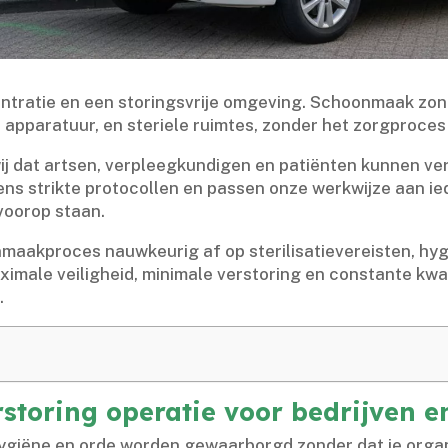
ntratie en een storingsvrije omgeving.​ Schoonmaak zon
pparatuur, en steriele ruimtes, zonder het zorgproces te
ij dat artsen, verpleegkundigen en patiënten kunnen v
ens strikte protocollen en passen onze werkwijze aan i
voorop staan.​
aakproces nauwkeurig af op sterilisatievereisten, hygië
male veiligheid, minimale verstoring en constante kwali
​
toring operatie voor bedrijven en
 hygiëne en orde worden gewaarborgd zonder dat je orga