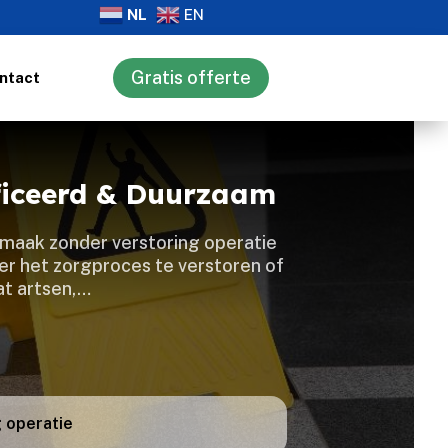
NL
EN
Gratis offerte
ntact
ficeerd & Duurzaam
nmaak zonder verstoring operatie
der het zorgproces te verstoren of
at artsen,…
 operatie