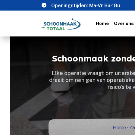

Openingstijden: Ma-Vr 8u-18u
Home
Over ons
Schoonmaak zonder
Elke operatie vraagt om uiterst
draait om reinigen van operatieka
risico’s t
Home
-
Za