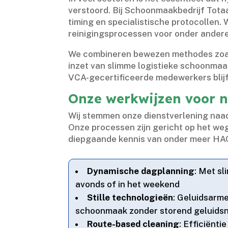
verstoord.​ Bij Schoonmaakbedrijf Tota
timing en specialistische protocollen.​ 
reinigingsprocessen voor onder andere k
We combineren bewezen methodes zoals
inzet van slimme logistieke schoonmaak
VCA-gecertificeerde medewerkers blijft
Onze werkwijzen voor 
Wij stemmen onze dienstverlening naadloo
Onze processen zijn gericht op het w
diepgaande kennis van onder meer HA
Dynamische dagplanning
: Met sl
avonds of in het weekend
Stille technologieën
: Geluidsarm
schoonmaak zonder storend geluidsn
Route-based cleaning
: Efficiënt