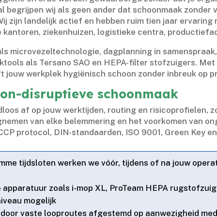
al begrijpen wij als geen ander dat schoonmaak zonder v
Wij zijn landelijk actief en hebben ruim tien jaar ervarin
antoren, ziekenhuizen, logistieke centra, productiefacil
 microvezeltechnologie, dagplanning in samenspraak,
tools als Tersano SAO en HEPA-filter stofzuigers.​ Met
 jouw werkplek hygiënisch schoon zonder inbreuk op pri
non-disruptieve schoonmaak
s af op jouw werktijden, routing en risicoprofielen, zoda
egnemen van elke belemmering en het voorkomen van on
CCP protocol, DIN-standaarden, ISO 9001, Green Key 
imme tijdsloten werken we vóór, tijdens of na jouw operat
e apparatuur zoals i-mop XL, ProTeam HEPA rugstofzui
iveau mogelijk
ie door vaste looproutes afgestemd op aanwezigheid med