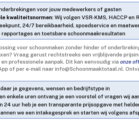
onderbrekingen voor jouw medewerkers of gasten
le kwaliteitsnormen
: Wij volgen VSR-KMS, HACCP en 
reekpunt, 24/7 bereikbaarheid, spoedservice en maatwe
e rapportages en toetsbare schoonmaakresultaten
ossing voor schoonmaken zonder hinder of onderbreking 
en? Vraag gerust rechtstreeks een vrijblijvende prijsin
d en professionele aanpak.​ Dit kan eenvoudig via
onze off
p of per e-mail naar info@Schoonmaaktotaal.​nl.​ Ontva
l daar je gegevens, wensen en bedrijfstype in
nen enkele uren ontvang je een voorstel of vragen wij aa
en 24 uur heb je een transparante prijsopgave met held
plannen we een intakegesprek en starten wij volgens af