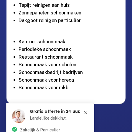
Tapijt reinigen aan huis
Zonnepanelen schoonmaken
Dakgoot reinigen particulier
Kantoor schoonmaak
Periodieke schoonmaak
Restaurant schoonmaak
Schoonmaak voor scholen
Schoonmaakbedrijf bedrijven
Schoonmaak voor horeca
Schoonmaak voor mkb
Gratis offerte in 24 uur.
M
Guntersteinweg 377,

2531KA Den Haag
Landelijke dekking.
Zakelijk & Particulier