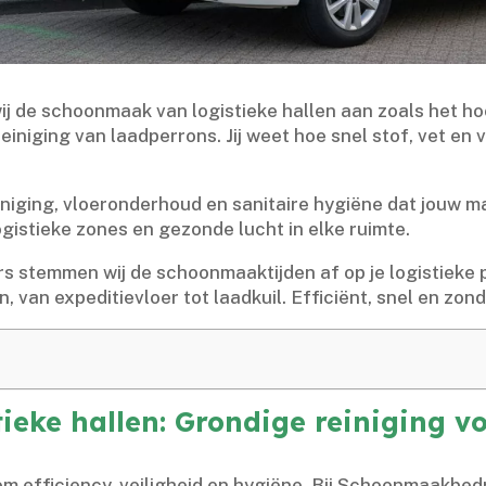
j de schoonmaak van logistieke hallen aan zoals het hoo
iniging van laadperrons.​ Jij weet hoe snel stof, vet en
ing, vloeronderhoud en sanitaire hygiëne dat jouw magaz
gistieke zones en gezonde lucht in elke ruimte.​
rs stemmen wij de schoonmaaktijden af op je logistieke 
, van expeditievloer tot laadkuil.​ Efficiënt, snel en zon
eke hallen: Grondige reiniging vo
 om efficiency, veiligheid en hygiëne.​ Bij Schoonmaakbed