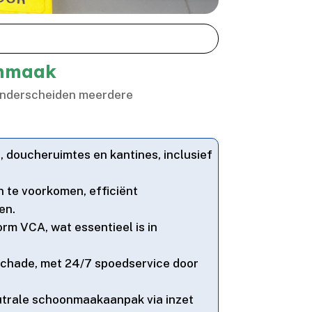
onmaak
 onderscheiden meerdere
, doucheruimtes en kantines, inclusief
n te voorkomen, efficiënt
n.​
orm VCA, wat essentieel is in
mschade, met 24/7 spoedservice door
utrale schoonmaakaanpak via inzet