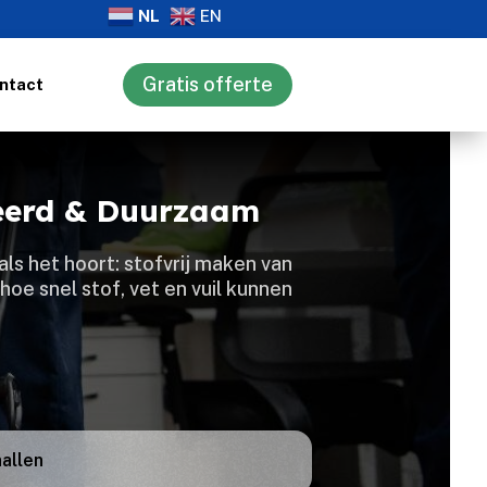
NL
EN
Gratis offerte
ntact
ceerd & Duurzaam
ls het hoort: stofvrij maken van
hoe snel stof, vet en vuil kunnen
allen