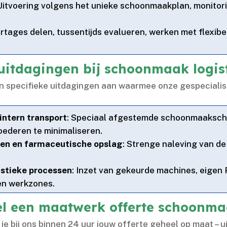
 Uitvoering volgens het unieke schoonmaakplan, monitorin
rtages delen, tussentijds evalueren, werken met flexibel
 uitdagingen bij schoonmaak logis
gen specifieke uitdagingen aan waarmee onze gespeciali
intern transport
: Speciaal afgestemde schoonmaakschem
deren te minimaliseren.​
len en farmaceutische opslag
: Strenge naleving van de
istieke processen
: Inzet van gekeurde machines, eigen
 werkzones.​
l een maatwerk offerte schoonmaa
 je bij ons binnen 24 uur jouw offerte geheel op maat – u