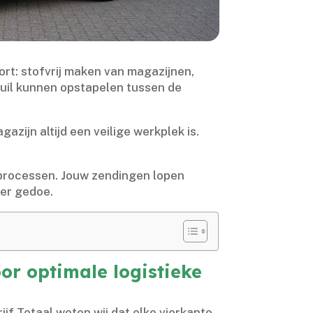
rt: stofvrij maken van magazijnen,
 vuil kunnen opstapelen tussen de
ijn altijd een veilige werkplek is.​
processen.​ Jouw zendingen lopen
der gedoe.​
or optimale logistieke
rijf Totaal weten wij dat elke vierkante