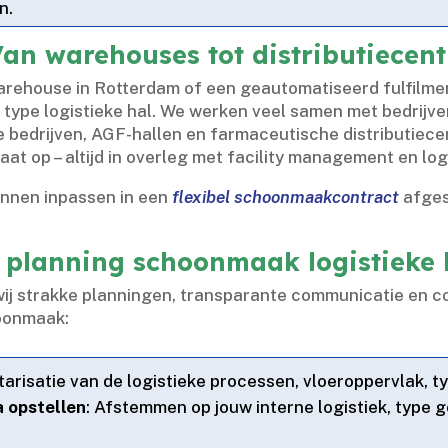
.​
n warehouses tot distributiecent
arehouse in Rotterdam of een geautomatiseerd fulfilmen
 type logistieke hal.​ We werken veel samen met bedrijve
 bedrijven, AGF-hallen en farmaceutische distributiecent
op – altijd in overleg met facility management en logi
unnen inpassen in een
flexibel schoonmaakcontract
afges
 planning schoonmaak logistieke 
wij strakke planningen, transparante communicatie en c
hoonmaak:
ntarisatie van de logistieke processen, vloeroppervlak, t
 opstellen
: Afstemmen op jouw interne logistiek, type 