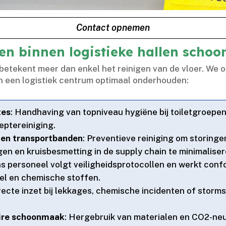
Contact opnemen
ten binnen logistieke hallen scho
betekent meer dan enkel het reinigen van de vloer.​ We
n een logistiek centrum optimaal onderhouden:
tes
: Handhaving van topniveau hygiëne bij toiletgroepen
eptereiniging.​
en transportbanden
: Preventieve reiniging om storinge
en en kruisbesmetting in de supply chain te minimalisere
ns personeel volgt veiligheidsprotocollen en werkt conf
l en chemische stoffen.​
irecte inzet bij lekkages, chemische incidenten of stor
aire schoonmaak
: Hergebruik van materialen en CO2-ne