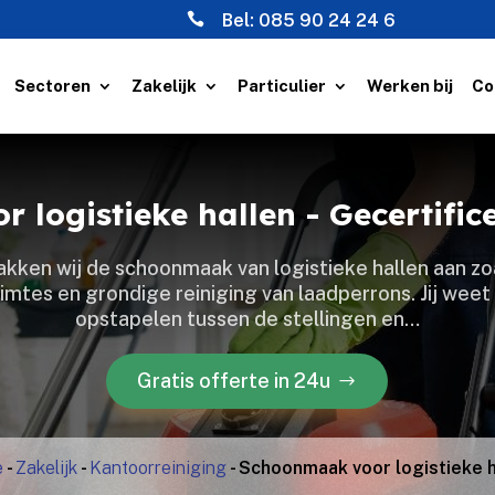

Bel:
085 90 24 24 6
Sectoren
Zakelijk
Particulier
Werken bij
Co
 logistieke hallen - Gecertifi
kken wij de schoonmaak van logistieke hallen aan zoa
tes en grondige reiniging van laadperrons.​ Jij weet 
opstapelen tussen de stellingen en…
Gratis offerte in 24u
e
-
Zakelijk
-
Kantoorreiniging
-
Schoonmaak voor logistieke h