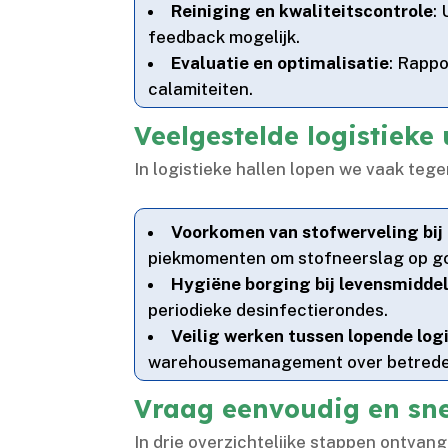
Reiniging en kwaliteitscontrole
:
feedback mogelijk.​
Evaluatie en optimalisatie
: Rappo
calamiteiten.​
Veelgestelde logistieke
In logistieke hallen lopen we vaak te
Voorkomen van stofwerveling bij 
piekmomenten om stofneerslag op goe
Hygiëne borging bij levensmidde
periodieke desinfectierondes.​
Veilig werken tussen lopende log
warehousemanagement over betreden
Vraag eenvoudig en sne
In drie overzichtelijke stappen ontvang