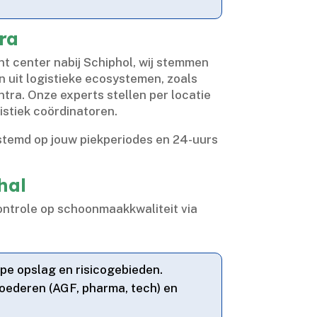
ra
t center nabij Schiphol, wij stemmen
n uit logistieke ecosystemen, zoals
ra.​ Onze experts stellen per locatie
stiek coördinatoren.​
temd op jouw piekperiodes en 24-uurs
hal
ontrole op schoonmaakkwaliteit via
ype opslag en risicogebieden.​
goederen (AGF, pharma, tech) en