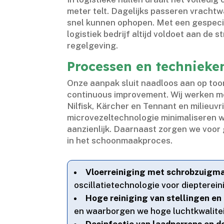
meter telt.​ Dagelijks passeren vrachtw
snel kunnen ophopen.​ Met een gespeci
logistiek bedrijf altijd voldoet aan d
regelgeving.​
Processen en technieke
Onze aanpak sluit naadloos aan op too
continuous improvement.​ Wij werken m
Nilfisk, Kärcher en Tennant en milieuvr
microvezeltechnologie minimaliseren w
aanzienlijk.​ Daarnaast zorgen we voor
in het schoonmaakproces.​
Vloerreiniging met schrobzuigm
oscillatietechnologie voor diepterein
Hoge reiniging van stellingen en
en waarborgen we hoge luchtkwaliteit
Desinfectie van laadperrons en d