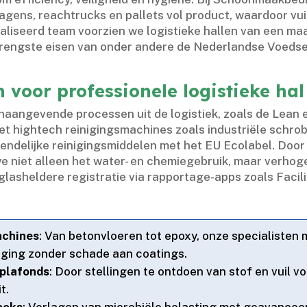
agens, reachtrucks en pallets vol product, waardoor vuil
aliseerd team voorzien we logistieke hallen van een m
e strengste eisen van onder andere de Nederlandse Voedse
n voor professionele logistieke h
naangevende processen uit de logistiek, zoals de Lean
et hightech reinigingsmachines zoals industriële schr
iendelijke reinigingsmiddelen met het EU Ecolabel.​ Door
e niet alleen het water- en chemiegebruik, maar verh
 glasheldere registratie via rapportage-apps zoals Facil
achines
: Van betonvloeren tot epoxy, onze specialisten
iging zonder schade aan coatings.​
 plafonds
: Door stellingen te ontdoen van stof en vuil
.​
ocks
: Verlagen van microbiële belasting met geavance