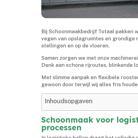
Bij Schoonmaakbedrijf Totaal pakken wi
vegen van opslagruimtes en grondige re
stellingen en op de vloeren.​
Samen zorgen we met onze machinereinig
Denk aan schone rijroutes, blinkende lo
Met slimme aanpak en flexibele rooste
gewoon door terwijl wij alles fris houden
Inhoudsopgaven
Schoonmaak voor logisti
processen
In logistieke hallen draait het volledig