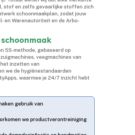
, stof en zelfs gevaarlijke stoffen zich
aatwerk schoonmaakplan, zodat jouw
l- en Warenautoriteit en de Arbo-
al schoonmaak
 en 5S-methode, gebaseerd op
obzuigmachines, veegmachines van
 het inzetten van
ogen we de hygiënestandaarden
ityApps, waarmee je 24/7 inzicht hebt
 maken gebruik van
 voorkomen we productverontreiniging
erde dampdesinfectie en handmatige