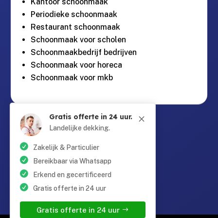
Kantoor schoonmaak
Periodieke schoonmaak
Restaurant schoonmaak
Schoonmaak voor scholen
Schoonmaakbedrijf bedrijven
Schoonmaak voor horeca
Schoonmaak voor mkb
Gratis offerte in 24 uur.
M
Guntersteinweg 377,

2531KA Den Haag
Landelijke dekking.
Zakelijk & Particulier
info@schoonmaaktotaal.nl

Bereikbaar via Whatsapp
Erkend en gecertificeerd
Gratis offerte in 24 uur
085 90 24 24 6

Gratis offerte in 24 uur