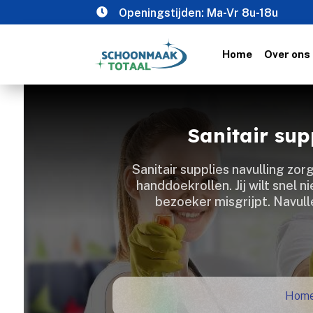

Openingstijden: Ma-Vr 8u-18u
Home
Over ons
Sanitair sup
Sanitair supplies navulling zor
handdoekrollen.​ Jij wilt snel
bezoeker misgrijpt.​ Navul
Hom