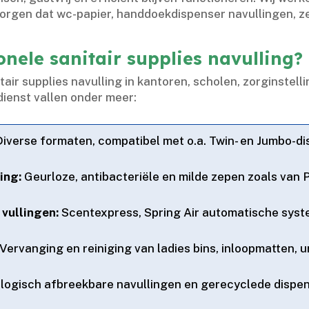
orgen dat wc-papier, handdoekdispenser navullingen, ze
onele sanitair supplies navulling?
air supplies navulling in kantoren, scholen, zorginstelli
dienst vallen onder meer:
iverse formaten, compatibel met o.​a.​ Twin- en Jumbo-d
ing:
Geurloze, antibacteriële en milde zepen zoals van P
 vullingen:
Scentexpress, Spring Air automatische syst
Vervanging en reiniging van ladies bins, inloopmatten, u
logisch afbreekbare navullingen en gerecyclede dispe