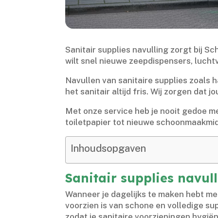
Sanitair supplies navulling zorgt bij Sc
wilt snel nieuwe zeepdispensers, luchtv
Navullen van sanitaire supplies zoals 
het sanitair altijd fris.​ Wij zorgen dat
Met onze service heb je nooit gedoe mee
toiletpapier tot nieuwe schoonmaakmidd
Inhoudsopgaven
Sanitair supplies navul
Wanneer je dagelijks te maken hebt met
voorzien is van schone en volledige sup
zodat je sanitaire voorzieningen hygiën