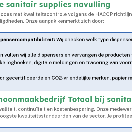
e sanitair supplies navulling
oces met kwaliteitscontrole volgens de HACCP richtlijn
odigdheden.​ Onze aanpak kenmerkt zich door:
spensercompatibiliteit:
Wij checken welk type dispenser
vullen wij alle dispensers en vervangen de producten tijd
jke logboeken, digitale meldingen en tracering van voor
oor gecertificeerde en CO2-vriendelijke merken, papier
oonmaakbedrijf Totaal bij sanitai
liteit, continuïteit en kostenbesparing.​ Onze medewer
hoogste kwaliteitsstandaarden van de sector.​ Je profitee