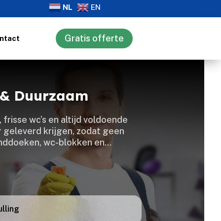
NL
EN
Gratis offerte
ntact
rd & Duurzaam
 frisse wc’s en altijd voldoende
er geleverd krijgen, zodat geen
 handdoeken, wc-blokken en…
ulling