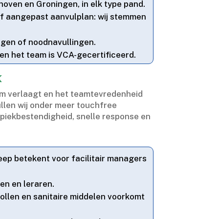
oven en Groningen, in elk type pand.​
 of aangepast aanvulplan: wij stemmen
ngen of noodnavullingen.​
n het team is VCA-gecertificeerd.​
k
uim verlaagt en het teamtevredenheid
ullen wij onder meer touchfree
 piekbestendigheid, snelle response en
eep betekent voor facilitair managers
n en leraren.​
ollen en sanitaire middelen voorkomt