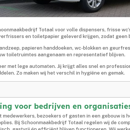
hoonmaakbedrijf Totaal voor volle dispensers, frisse wc’s
erfrissers en toiletpapier geleverd krijgen, zodat geen b
handzeep, papieren handdoeken, wc-blokken en geurfresh
 jouw toiletruimtes aangenaam en representatief blijven.​
r met lege automaten.​ Jij krijgt alles snel en professio
elen.​ Zo maken wij het verschil in hygiëne en gemak.​
ling voor bedrijven en organisatie
 medewerkers, bezoekers of gasten in een gebouw is het 
plies.​ Bij Schoonmaakbedrijf Totaal regelen wij de comp
isch, gastvrij én efficiënt blijven functioneren.​ Wij w