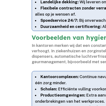
Landelijke dekking:
Wij leveren on
Flexibele contracten zonder verr
alles op je wensen af.​
Spoedservice 24/7:
Bij onverwacht
Duurzaamheid en certificering:
Al
Voorbeelden van hygien
In kantoren merken wij dat een constan
verhoogt.​ In ziekenhuizen en zorginste
dispensers, automatische luchtverfriss
geurmanagement, bijvoorbeeld met sens
Kantoorcomplexen:
Continue navu
één zorg minder.​
Scholen:
Efficiënte vulling voorko
Productieomgevingen:
Extra aanv
onderbrekingen van het werkproces.​