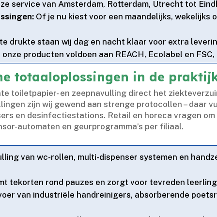
ze service van Amsterdam, Rotterdam, Utrecht tot Eindh
assingen:
Of je nu kiest voor een maandelijks, wekelijks
e drukte staan wij dag en nacht klaar voor extra leveri
 onze producten voldoen aan REACH, Ecolabel en FSC, e
e totaaloplossingen in de praktij
te toiletpapier- en zeepnavulling direct het ziekteverz
llingen zijn wij gewend aan strenge protocollen – daar v
ers en desinfectiestations.​ Retail en horeca vragen om
or-automaten en geurprogramma’s per filiaal.​
lling van wc-rollen, multi-dispenser systemen en handz
mt tekorten rond pauzes en zorgt voor tevreden leerlinge
oer van industriële handreinigers, absorberende poetsr