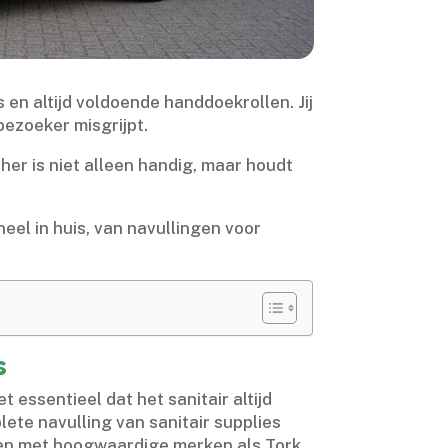
 en altijd voldoende handdoekrollen.​ Jij
ezoeker misgrijpt.​
er is niet alleen handig, maar houdt
neel in huis, van navullingen voor
s
essentieel dat het sanitair altijd
lete navulling van sanitair supplies
erken met hoogwaardige merken als Tork,