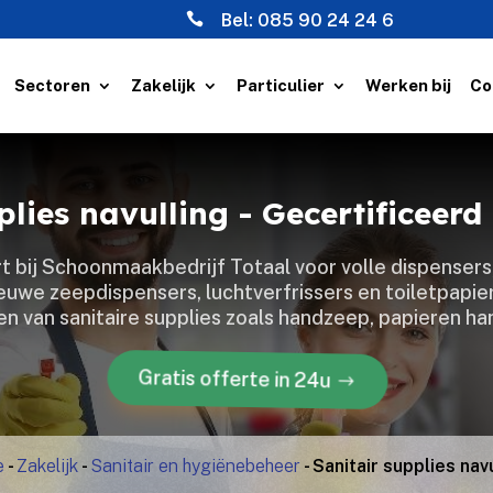

Bel:
085 90 24 24 6
Sectoren
Zakelijk
Particulier
Werken bij
Co
plies navulling - Gecertificee
gt bij Schoonmaakbedrijf Totaal voor volle dispensers,
 nieuwe zeepdispensers, luchtverfrissers en toiletpapi
len van sanitaire supplies zoals handzeep, papieren
Gratis offerte in 24u
e
-
Zakelijk
-
Sanitair en hygiënebeheer
-
Sanitair supplies nav