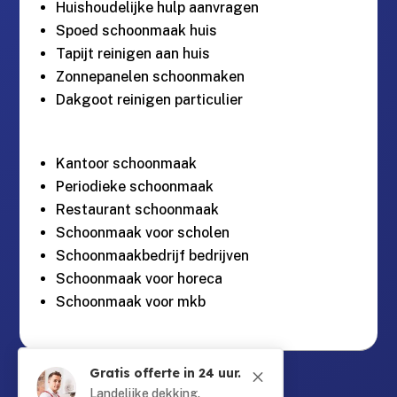
Huishoudelijke hulp aanvragen
Spoed schoonmaak huis
Tapijt reinigen aan huis
Zonnepanelen schoonmaken
Dakgoot reinigen particulier
Kantoor schoonmaak
Periodieke schoonmaak
Restaurant schoonmaak
Schoonmaak voor scholen
Schoonmaakbedrijf bedrijven
Schoonmaak voor horeca
Schoonmaak voor mkb
Gratis offerte in 24 uur.
M
Guntersteinweg 377,

2531KA Den Haag
Landelijke dekking.