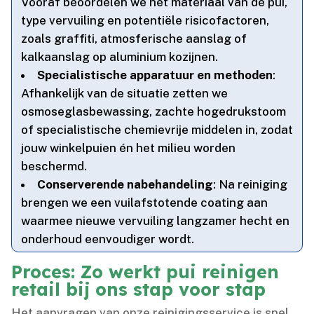
Vooraf beoordelen we het materiaal van de pui,
type vervuiling en potentiële risicofactoren,
zoals graffiti, atmosferische aanslag of
kalkaanslag op aluminium kozijnen.​
Specialistische apparatuur en methoden
:
Afhankelijk van de situatie zetten we
osmoseglasbewassing, zachte hogedrukstoom
of specialistische chemievrije middelen in, zodat
jouw winkelpuien én het milieu worden
beschermd.​
Conserverende nabehandeling
: Na reiniging
brengen we een vuilafstotende coating aan
waarmee nieuwe vervuiling langzamer hecht en
onderhoud eenvoudiger wordt.​
Proces: Zo werkt pui reinigen
retail bij ons stap voor stap
Het aanvragen van onze reinigingsservice is snel