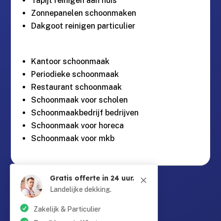
Tapijt reinigen aan huis
Zonnepanelen schoonmaken
Dakgoot reinigen particulier
Kantoor schoonmaak
Periodieke schoonmaak
Restaurant schoonmaak
Schoonmaak voor scholen
Schoonmaakbedrijf bedrijven
Schoonmaak voor horeca
Schoonmaak voor mkb
Gratis offerte in 24 uur.
Guntersteinweg 377,
M

2531KA Den Haag
Landelijke dekking.
Zakelijk & Particulier
info@schoonmaaktotaal.nl
