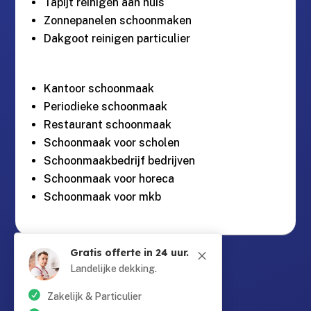
Tapijt reinigen aan huis
Zonnepanelen schoonmaken
Dakgoot reinigen particulier
Kantoor schoonmaak
Periodieke schoonmaak
Restaurant schoonmaak
Schoonmaak voor scholen
Schoonmaakbedrijf bedrijven
Schoonmaak voor horeca
Schoonmaak voor mkb
Gratis offerte in 24 uur.
Guntersteinweg 377,
M

2531KA Den Haag
Landelijke dekking.
Zakelijk & Particulier
info@schoonmaaktotaal.nl