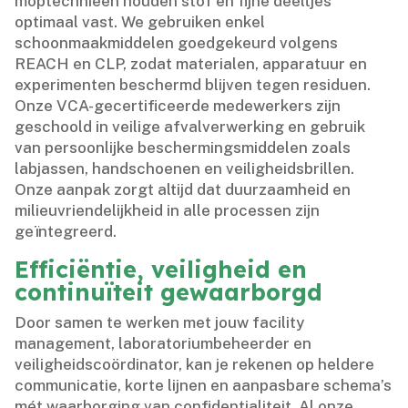
moptechnieën houden stof en fijne deeltjes
optimaal vast.​ We gebruiken enkel
schoonmaakmiddelen goedgekeurd volgens
REACH en CLP, zodat materialen, apparatuur en
experimenten beschermd blijven tegen residuen.​
Onze VCA-gecertificeerde medewerkers zijn
geschoold in veilige afvalverwerking en gebruik
van persoonlijke beschermingsmiddelen zoals
labjassen, handschoenen en veiligheidsbrillen.​
Onze aanpak zorgt altijd dat duurzaamheid en
milieuvriendelijkheid in alle processen zijn
geïntegreerd.​
Efficiëntie, veiligheid en
continuïteit gewaarborgd
Door samen te werken met jouw facility
management, laboratoriumbeheerder en
veiligheidscoördinator, kan je rekenen op heldere
communicatie, korte lijnen en aanpasbare schema’s
mét waarborging van confidentialiteit.​ Al onze