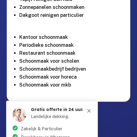
Zonnepanelen schoonmaken
Dakgoot reinigen particulier
Kantoor schoonmaak
Periodieke schoonmaak
Restaurant schoonmaak
Schoonmaak voor scholen
Schoonmaakbedrijf bedrijven
Schoonmaak voor horeca
Schoonmaak voor mkb
Gratis offerte in 24 uur.
M
Guntersteinweg 377,

2531KA Den Haag
Landelijke dekking.
Zakelijk & Particulier
info@schoonmaaktotaal.nl
