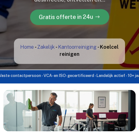
Gratis offerte in 24u
Home
-
Zakelijk
-
Kantoorreiniging
-
Koelcel
reinigen
ntactpersoon - VCA- en ISO-gecertificeerd - Landelijk actief - 10+ jaar ervar