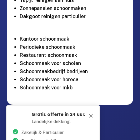
Tapijt reinigen aan huis
Zonnepanelen schoonmaken
Dakgoot reinigen particulier
Kantoor schoonmaak
Periodieke schoonmaak
Restaurant schoonmaak
Schoonmaak voor scholen
Schoonmaakbedrijf bedrijven
Schoonmaak voor horeca
Schoonmaak voor mkb
Guntersteinweg 377,

Gratis offerte in 24 uur.
M
2531KA Den Haag
Landelijke dekking.
Zakelijk & Particulier
info@schoonmaaktotaal.nl
