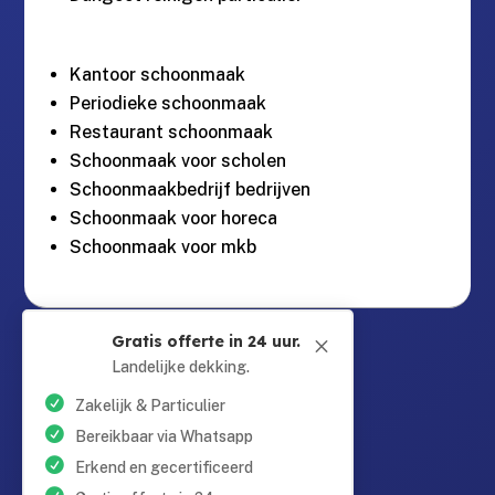
Kantoor schoonmaak
Periodieke schoonmaak
Restaurant schoonmaak
Schoonmaak voor scholen
Schoonmaakbedrijf bedrijven
Schoonmaak voor horeca
Schoonmaak voor mkb
Guntersteinweg 377,

Gratis offerte in 24 uur.
M
2531KA Den Haag
Landelijke dekking.
Zakelijk & Particulier
info@schoonmaaktotaal.nl

Bereikbaar via Whatsapp
Erkend en gecertificeerd