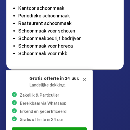
Kantoor schoonmaak
Periodieke schoonmaak
Restaurant schoonmaak
Schoonmaak voor scholen
Schoonmaakbedrijf bedrijven
Schoonmaak voor horeca
Schoonmaak voor mkb
Guntersteinweg 377,

Gratis offerte in 24 uur.
M
2531KA Den Haag
Landelijke dekking.
Zakelijk & Particulier
info@schoonmaaktotaal.nl

Bereikbaar via Whatsapp
Erkend en gecertificeerd
Gratis offerte in 24 uur
085 90 24 24 6
