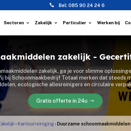

Bel:
085 90 24 24 6
Sectoren
Zakelijk
Particulier
Werken bij
Co
akmiddelen zakelijk - Gecerti
maakmiddelen zakelijk, ga je voor slimme oplossinge
​ Wij bij Schoonmaakbedrijf Totaal merken dat steeds
ddelen, ecologische allesreinigers en circulaire verp
Gratis offerte in 24u
Zakelijk
-
Kantoorreiniging
-
Duurzame schoonmaakmiddelen 