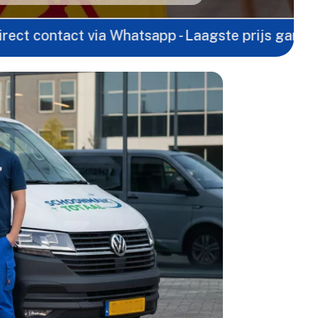
act via Whatsapp - Laagste prijs garantie -
Gratis