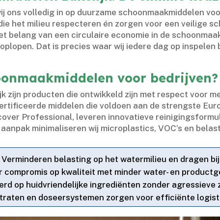
ij ons volledig in op duurzame schoonmaakmiddelen voor
ie het milieu respecteren én zorgen voor een veilige s
t belang van een circulaire economie in de schoonmaa
lopen.​ Dat is precies waar wij iedere dag op inspelen bi
oonmaakmiddelen voor bedrijven?
ijn producten die ontwikkeld zijn met respect voor men
ertificeerde middelen die voldoen aan de strengste Eur
ver Professional, leveren innovatieve reinigingsformu
 aanpak minimaliseren wij microplastics, VOC’s en belast
Verminderen belasting op het watermilieu en dragen bi
 compromis op kwaliteit met minder water- en productg
d op huidvriendelijke ingrediënten zonder agressieve z
raten en doseersystemen zorgen voor efficiënte logisti