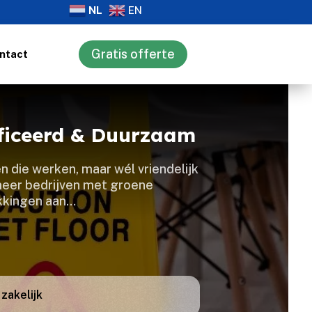
NL
EN
Gratis offerte
ntact
ficeerd & Duurzaam
n die werken, maar wél vriendelijk
 meer bedrijven met groene
akkingen aan…
zakelijk