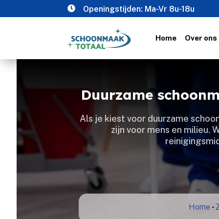

Openingstijden: Ma-Vr 8u-18u
Home
Over ons
Duurzame schoonma
Als je kiest voor duurzame schoon
zijn voor mens en milieu.
reinigingsmi
Home
-