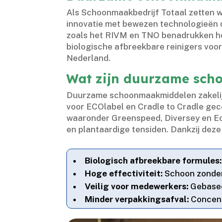
Als Schoonmaakbedrijf Totaal zetten w
innovatie met bewezen technologieën d
zoals het RIVM en TNO benadrukken he
biologische afbreekbare reinigers voorop
Nederland.​
Wat zijn duurzame sch
Duurzame schoonmaakmiddelen zakelijk z
voor ECOlabel en Cradle to Cradle gec
waaronder Greenspeed, Diversey en Eco
en plantaardige tensiden.​ Dankzij deze
Biologisch afbreekbare formules:
Hoge effectiviteit:
Schoon zonder
Veilig voor medewerkers:
Gebaseer
Minder verpakkingsafval:
Concent