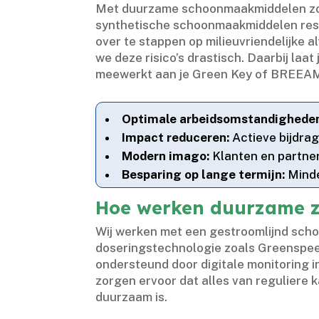
Met duurzame schoonmaakmiddelen zorg 
synthetische schoonmaakmiddelen rests
over te stappen op milieuvriendelijke 
we deze risico’s drastisch.​ Daarbij la
meewerkt aan je Green Key of BREEAM c
Optimale arbeidsomstandighede
Impact reduceren:
Actieve bijdra
Modern imago:
Klanten en partne
Besparing op lange termijn:
Minde
Hoe werken duurzame z
Wij werken met een gestroomlijnd scho
doseringstechnologie zoals Greenspeed
ondersteund door digitale monitoring i
zorgen ervoor dat alles van reguliere 
duurzaam is.​