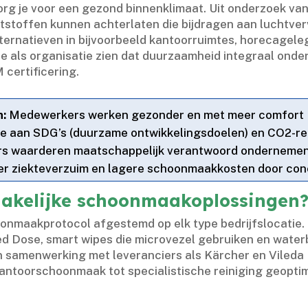
je voor een gezond binnenklimaat.​ Uit onderzoek van de
toffen kunnen achterlaten die bijdragen aan luchtvervui
alternatieven in bijvoorbeeld kantoorruimtes, horecage
at je als organisatie zien dat duurzaamheid integraal ond
ertificering.​
n:
Medewerkers werken gezonder en met meer comfort
ge aan SDG’s (duurzame ontwikkelingsdoelen) en CO2-re
rs waarderen maatschappelijk verantwoord onderneme
r ziekteverzuim en lagere schoonmaakkosten door con
akelijke schoonmaakoplossingen
onmaakprotocol afgestemd op elk type bedrijfslocatie.​
 Dose, smart wipes die microvezel gebruiken en water
n samenwerking met leveranciers als Kärcher en Vileda 
kantoorschoonmaak tot specialistische reiniging geoptim