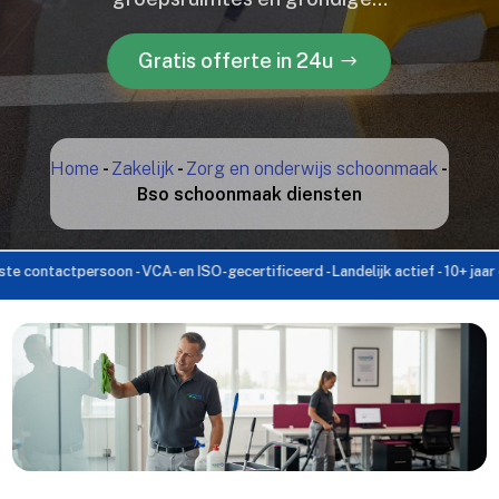
Gratis offerte in 24u
Home
-
Zakelijk
-
Zorg en onderwijs schoonmaak
-
Bso schoonmaak diensten
ctpersoon - VCA- en ISO-gecertificeerd - Landelijk actief - 10+ jaar ervaring