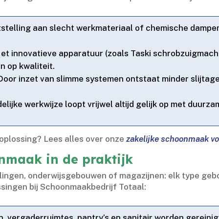
otstelling aan slecht werkmateriaal of chemische dampe
Met innovatieve apparatuur (zoals Taski schrobzuigmach
n op kwaliteit.​
 Door inzet van slimme systemen ontstaat minder slijta
delijke werkwijze loopt vrijwel altijd gelijk op met duurz
plossing? Lees alles over onze
zakelijke schoonmaak vo
nmaak in de praktijk
lingen, onderwijsgebouwen of magazijnen: elk type gebo
singen bij Schoonmaakbedrijf Totaal:
n, vergaderruimtes, pantry’s en sanitair worden gerein