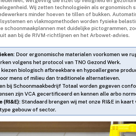
hedenwet, wetgeving die inzet op veiligheid en gezondhe
elegenheid.​ Wij zetten technologieën als ergonomisch
edewerkers minder hoeven te tillen of bukken.​ Automa
zelsystemen en vlakmopmethoden worden fysieke belasti
ke schoonmaakplannen met duidelijke pictogrammen, zod
uit aan bij de RIVM-richtlijnen en het Arbowet-advies.​
ieken
: Door ergonomische materialen voorkomen we rugk
rken volgens het protocol van TNO Gezond Werk.​
e kiezen biologisch afbreekbare en hypoallergene produ
voor mens of milieu dan traditionele alternatieven.​
gen bij Schoonmaakbedrijf Totaal worden gegeven confor
nsen zijn VCA gecertificeerd en kennen alle arbo norme
e (RI&E)
: Standaard brengen wij met onze RI&E in kaart 
 type gebouw of sector.​