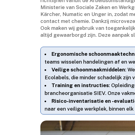
richtlijnen vanuit de Arbeidsomstandig
Ministerie van Sociale Zaken en Werkg
Kärcher, Numatic en Unger in, zodat m
contact met chemie.​ Dankzij microve
Ook maken wij gebruik van toegankelij
altijd gewaarborgd zijn.​ Deze aanpak sl
Ergonomische schoonmaaktechn
teams wisselen handelingen af en we
Veilige schoonmaakmiddelen
: W
Ecolabels, die minder schadelijk zijn 
Training en instructies
: Opleidin
brancheorganisatie SIEV.​ Onze vakme
Risico-inventarisatie en -evaluati
naar een veilige werkplek, binnen elk