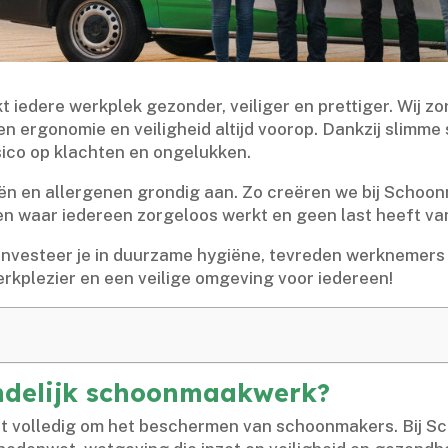
iedere werkplek gezonder, veiliger en prettiger.​ Wij zo
ten ergonomie en veiligheid altijd voorop.​ Dankzij slim
ico op klachten en ongelukken.​
ën en allergenen grondig aan.​ Zo creëren we bij Schoo
len waar iedereen zorgeloos werkt en geen last heeft van
nvesteer je in duurzame hygiëne, tevreden werknemers e
erkplezier en een veilige omgeving voor iedereen!
endelijk schoonmaakwerk?
t volledig om het beschermen van schoonmakers.​ Bij 