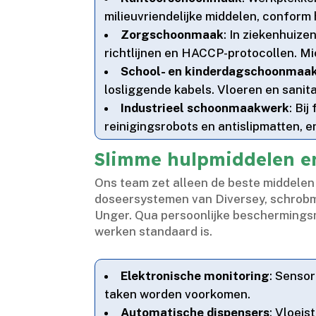
milieuvriendelijke middelen, confor
Zorgschoonmaak
: In ziekenhuize
richtlijnen en HACCP-protocollen.​ 
School- en kinderdagschoonmaa
losliggende kabels.​ Vloeren en sanita
Industrieel schoonmaakwerk
: Bi
reinigingsrobots en antislipmatten, e
Slimme hulpmiddelen en
Ons team zet alleen de beste middelen 
doseersystemen van Diversey, schrobma
Unger.​ Qua persoonlijke beschermings
werken standaard is.​
Elektronische monitoring
: Senso
taken worden voorkomen.​
Automatische dispensers
: Vloei