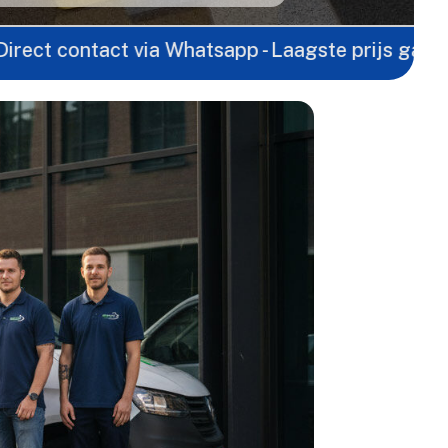
ntact via Whatsapp - Laagste prijs garantie -
Grat