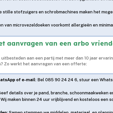
e stille stofzuigers en schrobmachines maken het mogel
en van microvezeldoeken voorkomt allergieën en minima
et aanvragen van een arbo vriende
 uitbesteden aan een partij met meer dan 10 jaar ervar
n? Zo werkt het aanvragen van een offerte:
hatsApp of e-mail
: Bel 085 90 24 24 6, stuur een What
Geef details over je pand, branche, schoonmaakweken en 
: Wij maken binnen 24 uur vrijblijvend en kosteloos ee
eden
: Samen stemmen we middelen, materiaal, en planning 