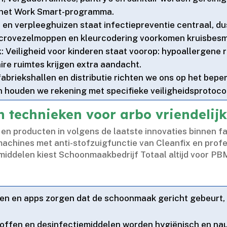
m het Work Smart-programma.​
n en verpleeghuizen staat infectiepreventie centraal, d
Microvezelmoppen en kleurcodering voorkomen kruisbesme
k
: Veiligheid voor kinderen staat voorop: hypoallergene 
ire ruimtes krijgen extra aandacht.​
j fabriekshallen en distributie richten we ons op het bepe
n houden we rekening met specifieke veiligheidsprotocol
 technieken voor arbo vriendeli
en producten in volgens de laatste innovaties binnen f
chines met anti-stofzuigfunctie van Cleanfix en profe
middelen kiest Schoonmaakbedrijf Totaal altijd voor PBM
ren en apps zorgen dat de schoonmaak gericht gebeurt,
stoffen en desinfectiemiddelen worden hygiënisch en na