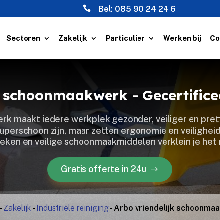

Bel:
085 90 24 24 6
Sectoren
Zakelijk
Particulier
Werken bij
Co
jk schoonmaakwerk - Gecertific
k maakt iedere werkplek gezonder, veiliger en prettig
superschoon zijn, maar zetten ergonomie en veiligheid 
ken en veilige schoonmaakmiddelen verklein je het r
Gratis offerte in 24u
-
Zakelijk
-
Industriële reiniging
-
Arbo vriendelijk schoonma