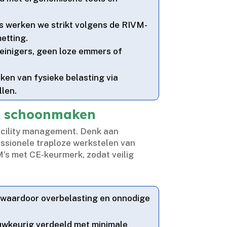
us werken we strikt volgens de RIVM-
tting.​
reinigers, geen loze emmers of
rken van fysieke belasting via
len.​
jk schoonmaken
acility management.​ Denk aan
ssionele traploze werkstelen van
’s met CE-keurmerk, zodat veilig
 waardoor overbelasting en onnodige
uwkeurig verdeeld met minimale