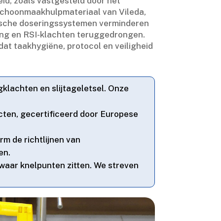
id, zoals vastgesteld door het
 schoonmaakhulpmateriaal van Vileda,
tische doseringssystemen verminderen
ng en RSI-klachten teruggedrongen.​
at taakhygiëne, protocol en veiligheid
lachten en slijtageletsel.​ Onze
cten, gecertificeerd door Europese
m de richtlijnen van
n.​
waar knelpunten zitten.​ We streven