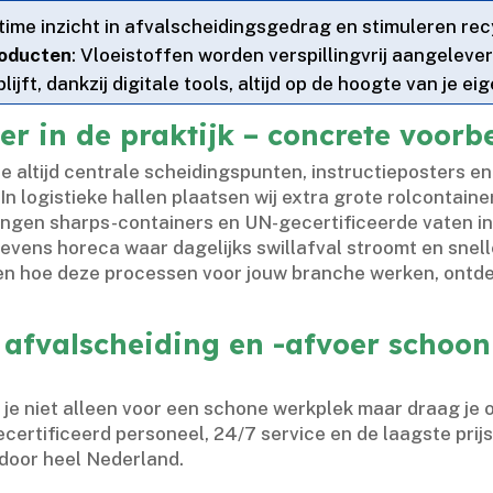
ltime inzicht in afvalscheidingsgedrag en stimuleren re
roducten
: Vloeistoffen worden verspillingvrij aangeleverd
 blijft, dankzij digitale tools, altijd op de hoogte van je
er in de praktijk – concrete voorb
e altijd centrale scheidingspunten, instructieposters 
In logistieke hallen plaatsen wij extra grote rolcontaine
tellingen sharps-containers en UN-gecertificeerde vaten i
tevens horeca waar dagelijks swillafval stroomt en snell
weten hoe deze processen voor jouw branche werken, ont
 afvalscheiding en -afvoer schoo
e niet alleen voor een schone werkplek maar draag je o
ertificeerd personeel, 24/7 service en de laagste prijs g
oor heel Nederland.​