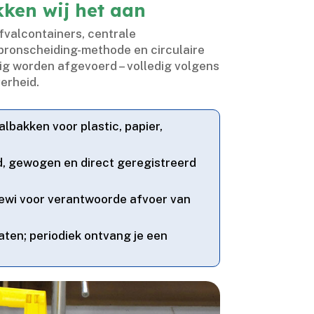
kken wij het aan
afvalcontainers, centrale
bronscheiding-methode en circulaire
ig worden afgevoerd – volledig volgens
rheid.​
lbakken voor plastic, papier,
d, gewogen en direct geregistreerd
ewi voor verantwoorde afvoer van
ten; periodiek ontvang je een