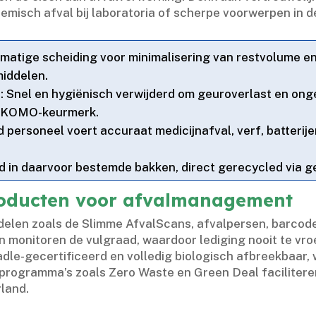
hemisch afval bij laboratoria of scherpe voorwerpen in de
lmatige scheiding voor minimalisering van restvolume en
iddelen.​
g
: Snel en hygiënisch verwijderd om geuroverlast en ong
 KOMO-keurmerk.​
nd personeel voert accuraat medicijnafval, verf, batteri
ld in daarvoor bestemde bakken, direct gerecycled via 
producten voor afvalmanagement
elen zoals de Slimme AfvalScans, afvalpersen, barcode
 monitoren de vulgraad, waardoor lediging nooit te vroe
dle-gecertificeerd en volledig biologisch afbreekbaar
uprogramma’s zoals Zero Waste en Green Deal facilitere
and.​