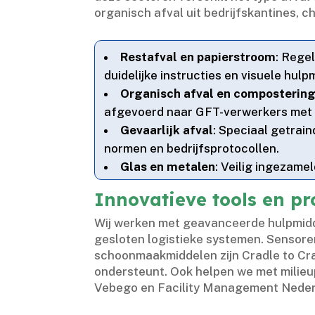
organisch afval uit bedrijfskantines, c
Restafval en papierstroom
: Rege
duidelijke instructies en visuele hulpm
Organisch afval en composterin
afgevoerd naar GFT-verwerkers met
Gevaarlijk afval
: Speciaal getrai
normen en bedrijfsprotocollen.​
Glas en metalen
: Veilig ingezame
Innovatieve tools en 
Wij werken met geavanceerde hulpmidd
gesloten logistieke systemen.​ Sensoren
schoonmaakmiddelen zijn Cradle to Cra
ondersteunt.​ Ook helpen we met milie
Vebego en Facility Management Nederl