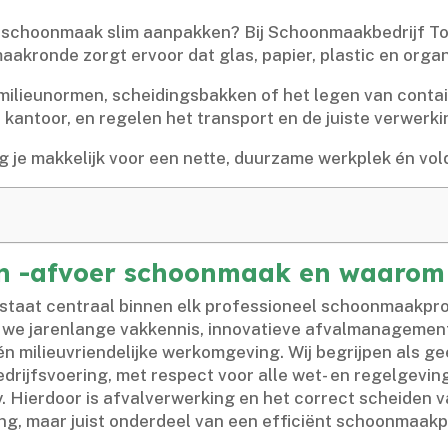
ns schoonmaak slim aanpakken? Bij Schoonmaakbedrijf To
maakronde zorgt ervoor dat glas, papier, plastic en orga
 milieunormen, scheidingsbakken of het legen van contai
kantoor, en regelen het transport en de juiste verwerkin
 je makkelijk voor een nette, duurzame werkplek én vol
en -afvoer schoonmaak en waarom i
taat centraal binnen elk professioneel schoonmaakprot
we jarenlange vakkennis, innovatieve afvalmanagemen
n milieuvriendelijke werkomgeving.​ Wij begrijpen als g
drijfsvoering, met respect voor alle wet- en regelgevin
 Hierdoor is afvalverwerking en het correct scheiden va
ing, maar juist onderdeel van een efficiënt schoonmaakp