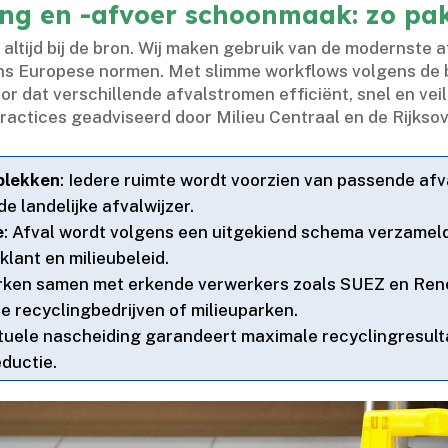
ing en -afvoer schoonmaak: zo pa
ltijd bij de bron.​ Wij maken gebruik van de modernste 
ns Europese normen.​ Met slimme workflows volgens de 
 dat verschillende afvalstromen efficiënt, snel en veil
actices geadviseerd door Milieu Centraal en de Rijksove
plekken
: Iedere ruimte wordt voorzien van passende afva
 landelijke afvalwijzer.​
e
: Afval wordt volgens een uitgekiend schema verzamel
klant en milieubeleid.​
erken samen met erkende verwerkers zoals SUEZ en Ren
 recyclingbedrijven of milieuparken.​
tuele nascheiding garandeert maximale recyclingresulta
uctie.​