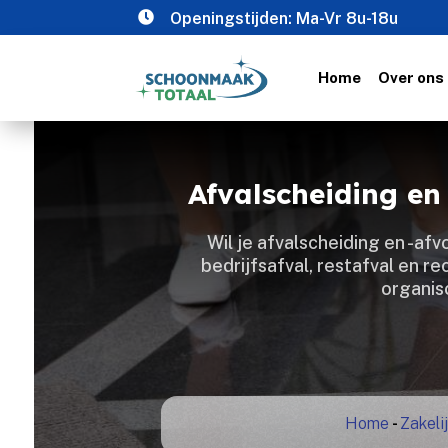

Openingstijden: Ma-Vr 8u-18u
Home
Over ons
Afvalscheiding e
Wil je afvalscheiding en -a
bedrijfsafval, restafval en r
organis
Home
-
Zakeli