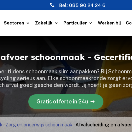

Bel:
085 90 24 24 6
Sectoren
Zakelijk
Particulier
Werken bij
Co
n afvoer schoonmaak - Gecertif
fvoer tijdens schoonmaak slim aanpakken? Bij Schoon
ecycling serieus aan.​ Elke schoonmaakronde zorgt ervoo
ch afval goed gescheiden wordt.​ Jij hoeft je geen zo
Gratis offerte in 24u
jk
-
Zorg en onderwijs schoonmaak
-
Afvalscheiding en afvo