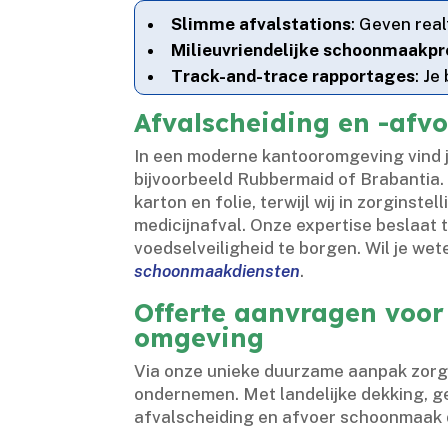
Slimme afvalstations
: Geven rea
Milieuvriendelijke schoonmaakp
Track-and-trace rapportages
: Je
Afvalscheiding en -afvo
In een moderne kantooromgeving vind j
bijvoorbeeld Rubbermaid of Brabantia.​ 
karton en folie, terwijl wij in zorgins
medicijnafval.​ Onze expertise beslaat 
voedselveiligheid te borgen.​ Wil je 
schoonmaakdiensten
.​
Offerte aanvragen voor
omgeving
Via onze unieke duurzame aanpak zorg j
ondernemen.​ Met landelijke dekking, gec
afvalscheiding en afvoer schoonmaak d