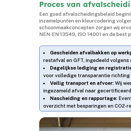
Proces van afvalscheid
Een goed afvalscheidingsbeleid begint a
inzamelpunten en kleurcodering volge
schoonmaakconcepten zorgen wij ervoor
NEN-EN 13549, ISO 14001 en de best pr
Gescheiden afvalbakken op werk
restafval en GFT, ingedeeld volgens de
Dagelijkse lediging en registrati
voor volledige transparantie richting 
Veilig transport en afvoer
: Wij w
ingezameld afval naar gecertificeerde
Nascheiding en rapportage
: Even
overzicht met besparingen en CO2-red