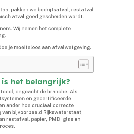
taal pakken we bedrijfsafval, restafval
nisch afval goed gescheiden wordt.​
ners.​ Wij nemen het complete
g.​
doe je moeiteloos aan afvalwetgeving.​
s het belangrijk?
ocol, ongeacht de branche.​ Als
tsystemen en gecertificeerde
een ander hoe cruciaal correcte
g van bijvoorbeeld Rijkswaterstaat,
n restafval, papier, PMD, glas en
roces.​