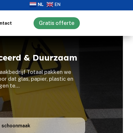
NL
EN
Gratis offerte
ntact
iceerd & Duurzaam
maakbedrijf Totaal pakken we
r dat glas, papier, plastic en
rgen te…
er schoonmaak