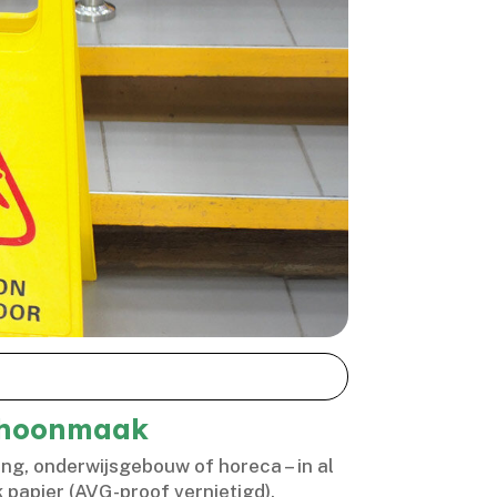
schoonmaak
ing, onderwijsgebouw of horeca – in al
 papier (AVG-proof vernietigd),