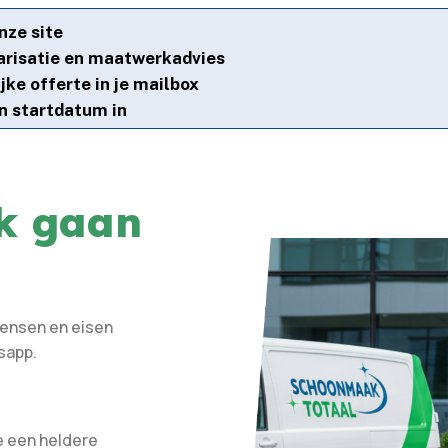
nze site
arisatie en maatwerkadvies
ke offerte in je mailbox
n startdatum in
rk gaan
wensen en eisen
sapp.
e een heldere