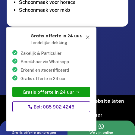
Schoonmaak voor horeca
Schoonmaak voor mkb
Guntersteinweg 377,

Gratis offerte in 24 uur.
M
2531KA Den Haag
Landelijke dekking.
Zakelijk & Particulier
info@schoonmaaktotaal.nl

Bereikbaar via Whatsapp
Erkend en gecertificeerd
Gratis offerte in 24 uur
085 90 24 24 6

Gratis offerte in 24 uur
© Copyright Schoonmaak Totaal |
Website laten
Bel: 085 902 4246
maken door Flexamedia
Privacyverklaring
|
Disclaimer


Gratis offerte aanvragen
We zijn online