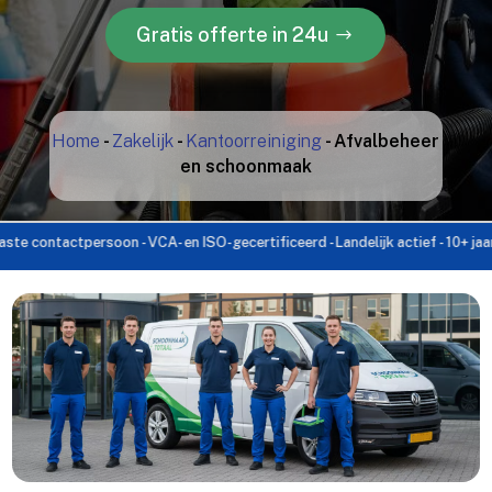
Gratis offerte in 24u
Home
-
Zakelijk
-
Kantoorreiniging
-
Afvalbeheer
en schoonmaak
tactpersoon - VCA- en ISO-gecertificeerd - Landelijk actief - 10+ jaar ervari