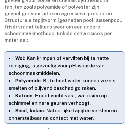
gevoelig voor water en chemie; synthetische
tapijten zoals polyamide of polyester zijn
gevoeliger voor hitte en agressieve producten.​
Structurele tapijtvorm (gesneden pool, lussenpool,
frisé) vraagt telkens weer om een andere
schoonmaakmethode.​ Enkele extra risico’s per
materiaal:
Wol
: Kan krimpen of vervilten bij te natte
reiniging, is gevoelig voor pH-waarde van
schoonmaakmiddelen.​
Polyamide
: Bij te heet water kunnen vezels
smelten of blijvend beschadigd raken.​
Katoen
: Houdt vocht vast, wat risico op
schimmel en nare geuren verhoogt.​
Sisal, kokos
: Natuurlijke tapijten verkleuren
onherstelbaar na contact met water.​