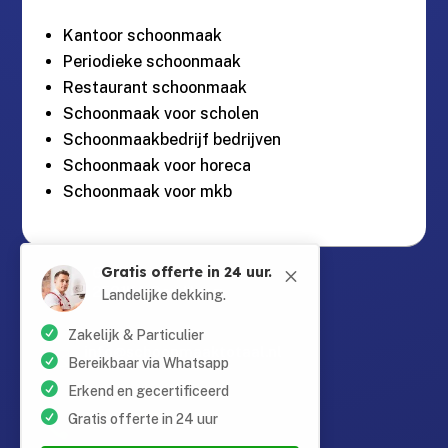
Kantoor schoonmaak
Periodieke schoonmaak
Restaurant schoonmaak
Schoonmaak voor scholen
Schoonmaakbedrijf bedrijven
Schoonmaak voor horeca
Schoonmaak voor mkb
Gratis offerte in 24 uur.
M
Guntersteinweg 377,

2531KA Den Haag
Landelijke dekking.
Zakelijk & Particulier
info@schoonmaaktotaal.nl

Bereikbaar via Whatsapp
Erkend en gecertificeerd
Gratis offerte in 24 uur
085 90 24 24 6
