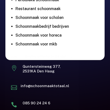
Restaurant schoonmaak
Schoonmaak voor scholen
Schoonmaakbedrijf bedrijven
Schoonmaak voor horeca
Schoonmaak voor mkb
Gratis offerte in 24 uur.
M
Landelijke dekking.
Guntersteinweg 377,

2531KA Den Haag
Zakelijk & Particulier
Bereikbaar via Whatsapp
info@schoonmaaktotaal.nl

Erkend en gecertificeerd
Gratis offerte in 24 uur
085 90 24 24 6
