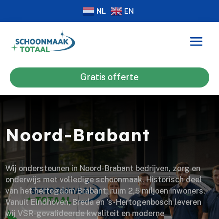
NL
EN
Gratis offerte
Noord-Brabant
Wij ondersteunen in Noord-Brabant bedrijven, zorg en
onderwijs met volledige schoonmaak. Historisch deel
van het hertogdom Brabant; ruim 2,5 miljoen inwoners.
Vanuit Eindhoven, Breda en ’s-Hertogenbosch leveren
wij VSR-gevalideerde kwaliteit en moderne