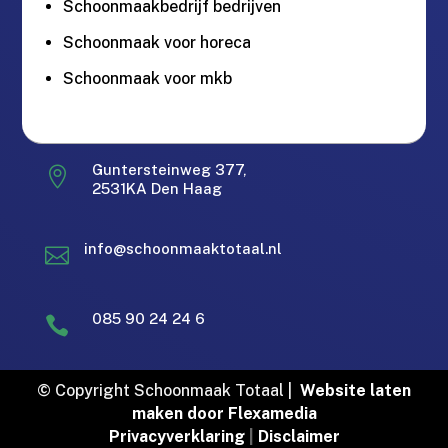
Schoonmaakbedrijf bedrijven
Schoonmaak voor horeca
Schoonmaak voor mkb
Gratis offerte in 24 uur.
M
Landelijke dekking.
Guntersteinweg 377,

2531KA Den Haag
Zakelijk & Particulier
Bereikbaar via Whatsapp
info@schoonmaaktotaal.nl

Erkend en gecertificeerd
Gratis offerte in 24 uur
085 90 24 24 6

Gratis offerte in 24 uur
© Copyright Schoonmaak Totaal |
Website laten
Bel: 085 902 4246
maken door Flexamedia
Privacyverklaring
|
Disclaimer