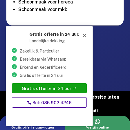
Schoonmaak voor horeca
Schoonmaak voor mkb
Guntersteinweg 377,

Gratis offerte in 24 uur.
M
2531KA Den Haag
Landelijke dekking.
Zakelijk & Particulier
info@schoonmaaktotaal.nl

Bereikbaar via Whatsapp
Erkend en gecertificeerd
Gratis offerte in 24 uur
085 90 24 24 6

Gratis offerte in 24 uur
© Copyright Schoonmaak Totaal |
Website laten
Bel: 085 902 4246
maken door Flexamedia
Privacyverklaring
|
Disclaimer


Gratis offerte aanvragen
We zijn online