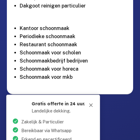
Dakgoot reinigen particulier
Kantoor schoonmaak
Periodieke schoonmaak
Restaurant schoonmaak
Schoonmaak voor scholen
Schoonmaakbedrijf bedrijven
Schoonmaak voor horeca
Schoonmaak voor mkb
Guntersteinweg 377,

Gratis offerte in 24 uur.
M
2531KA Den Haag
Landelijke dekking.
Zakelijk & Particulier
info@schoonmaaktotaal.nl

Bereikbaar via Whatsapp
Erkend en gecertificeerd