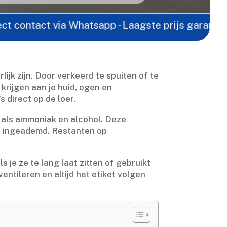
act via Whatsapp - Laagste prijs garantie -
Gratis
ijk zijn.​ Door verkeerd te spuiten of te
rijgen aan je huid, ogen en
 direct op de loer.​
n als ammoniak en alcohol.​ Deze
f ingeademd.​ Restanten op
 je ze te lang laat zitten of gebruikt
ntileren en altijd het etiket volgen