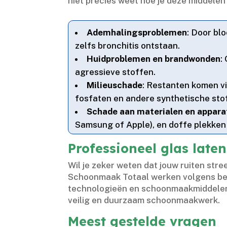
niet precies weet hoe je deze middelen
Ademhalingsproblemen
: Door bl
zelfs bronchitis ontstaan.​
Huidproblemen en brandwonden
:
agressieve stoffen.​
Milieuschade
: Restanten komen vi
fosfaten en andere synthetische stof
Schade aan materialen en appara
Samsung of Apple), en doffe plekken 
Professioneel glas late
Wil je zeker weten dat jouw ruiten str
Schoonmaak Totaal werken volgens bew
technologieën en schoonmaakmiddelen
veilig en duurzaam schoonmaakwerk.​
Meest gestelde vragen