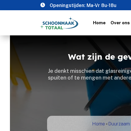

Openingstijden: Ma-Vr 8u-18u
Home
Over ons
Wat zijn de ge
Je denkt misschien dat glasreinige
spuiten of te mengen met andere 
Home
-
Duurzaam