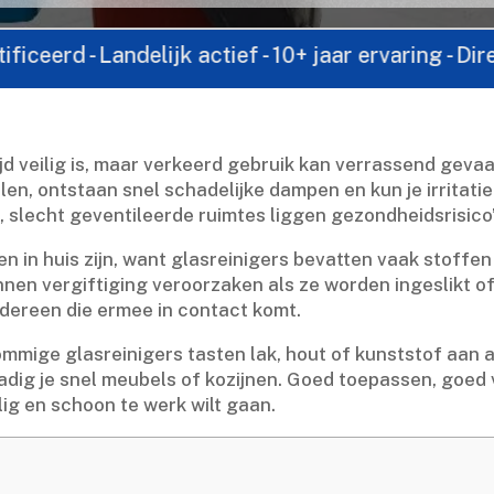
Landelijk actief - 10+ jaar ervaring - Direct cont
jd veilig is, maar verkeerd gebruik kan verrassend gevaarl
 ontstaan snel schadelijke dampen en kun je irritatie k
e, slecht geventileerde ruimtes liggen gezondheidsrisico’s
ren in huis zijn, want glasreinigers bevatten vaak stoffe
nnen vergiftiging veroorzaken als ze worden ingeslikt o
dereen die ermee in contact komt.​
ommige glasreinigers tasten lak, hout of kunststof aan als
ig je snel meubels of kozijnen.​ Goed toepassen, goed ve
lig en schoon te werk wilt gaan.​