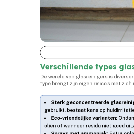
Verschillende types glas
De wereld van glasreinigers is diverser 
type brengt zijn eigen risico’s met zic
Sterk geconcentreerde glasreini
gebruikt, bestaat kans op huidirritat
Eco-vriendelijke varianten
: Ondan
oliën of wanneer residu niet goed uit
Sprays met ammoniak
: Extra opl