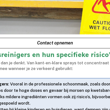
Contact opnemen
reinigers en hun specifieke risico
dan je denkt.​ Van kant-en-klare sprays tot concentraat o
h mee wanneer je ze verkeerd gebruikt:
gers
: Vooral in de professionele schoonmaak, zoals doo
ies door te hoge doses en gevaar bij morsen op kwetsbar
ks mildere ingrediënten vormen ook zij risico’s, bijvoorbe
gespoeld wordt.​
etten bij kleine kinderen en huisdieren, want dampen zij