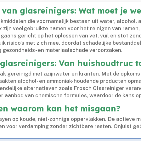
 van glasreinigers: Wat moet je w
akmiddelen die voornamelijk bestaan uit water, alcohol
x zijn veelgebruikte namen voor het reinigen van ramen,
gaans gericht op het oplossen van vet, vuil en stof zon
uik risico’s met zich mee, doordat schadelijke bestand
ng gezondheids- en materiaalschade veroorzaken.​
glasreinigers: Van huishoudtruc t
ak gereinigd met azijnwater en kranten.​ Met de opkoms
akten alcohol- en ammoniak-houdende producten opmars.​
endelijke alternatieven zoals Frosch Glasreiniger verand
der aanbod van chemische formules, waardoor de kans op
 en waarom kan het misgaan?
rayen op koude, niet-zonnige oppervlakken.​ De actieve 
n voor verdamping zonder zichtbare resten.​ Onjuist geb