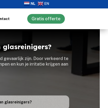
NL
EN
Gratis offerte
ntact
 glasreinigers?
 gevaarlijk zijn.​ Door verkeerd te
n en kun je irritatie krijgen aan
an glasreinigers?