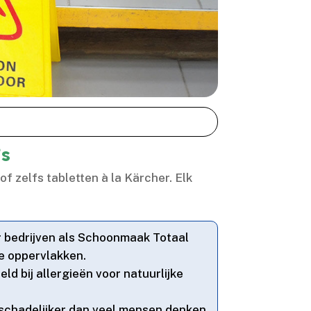
’s
f zelfs tabletten à la Kärcher.​ Elk
r bedrijven als Schoonmaak Totaal
e oppervlakken.​
eld bij allergieën voor natuurlijke
n schadelijker dan veel mensen denken.​