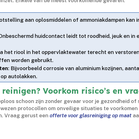
 inzet.​ Enkele van de meest voorkomende gevaren:
ootstelling aan oplosmiddelen of ammoniakdampen kan irr
 Onbeschermd huidcontact leidt tot roodheid, jeuk en i
a het riool in het oppervlaktewater terecht en verstor
fen worden gebruikt.​
ten
: Bijvoorbeeld corrosie van aluminium kozijnen, aant
op autolakken.​
n reinigen? Voorkom risico’s en v
eeploos schoon zijn zonder gevaar voor je gezondheid of
ezen protocollen om onveilige situaties te voorkomen
.​ Vraag gerust een
offerte voor glasreiniging op maat
aa