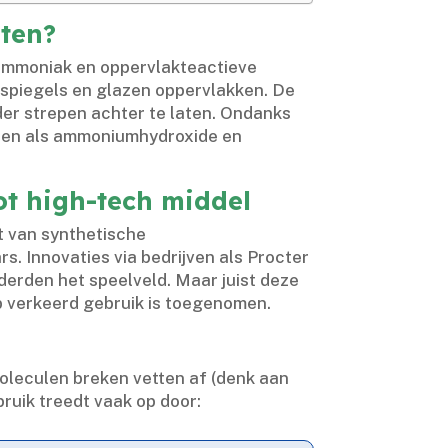
eten?
, ammoniak en oppervlakteactieve
 spiegels en glazen oppervlakken.​ De
der strepen achter te laten.​ Ondanks
delen als ammoniumhydroxide en
ot high-tech middel
t van synthetische
 Innovaties via bedrijven als Procter
erden het speelveld.​ Maar juist deze
 verkeerd gebruik is toegenomen.​
moleculen breken vetten af (denk aan
ruik treedt vaak op door: