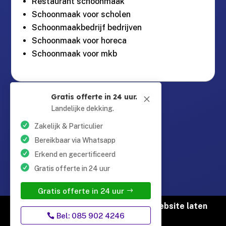
Restaurant schoonmaak
Schoonmaak voor scholen
Schoonmaakbedrijf bedrijven
Schoonmaak voor horeca
Schoonmaak voor mkb
Guntersteinweg 377,

Gratis offerte in 24 uur.
M
2531KA Den Haag
Landelijke dekking.
Zakelijk & Particulier
info@schoonmaaktotaal.nl

Bereikbaar via Whatsapp
Erkend en gecertificeerd
Gratis offerte in 24 uur
085 90 24 24 6

Gratis offerte in 24 uur
© Copyright Schoonmaak Totaal |
Website laten
Bel: 085 902 4246
maken door Flexamedia